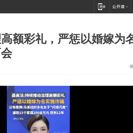
理高额彩礼，严惩以婚嫁为
两会