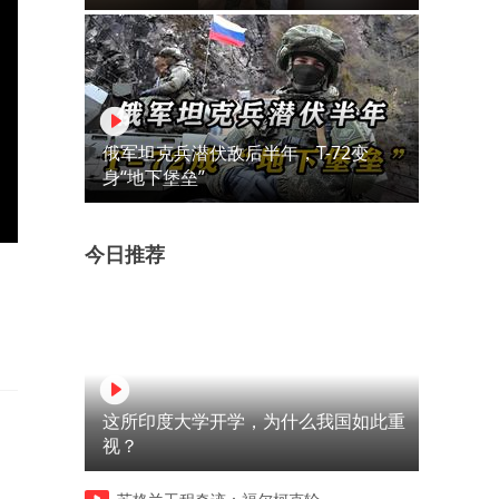
俄军坦克兵潜伏敌后半年，T-72变
身“地下堡垒”
今日推荐
这所印度大学开学，为什么我国如此重
视？