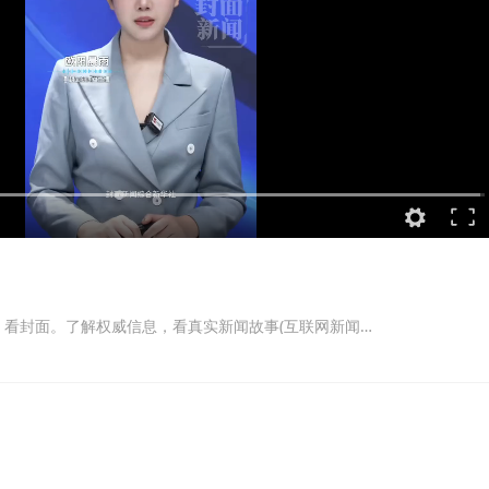
第一眼，看封面。了解权威信息，看真实新闻故事(互联网新闻信息服务许可证:51120170004)。