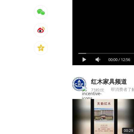
00:00
/
12:56
红木家具频道
帮消费者了
73粉丝
00:29