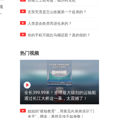
苏格兰工程奇迹：福尔柯克轮
精
红木大国品牌卓木王：百年传
红木大国品牌卓木王：不止
战
承铸底气，让世界看见真正的
整装，更在于一次又一次的
玄奘究竟是怎么收服第一个徒弟的？
东方美
我超越
人类是由鱼类而进化来的？
你的手机可能比马桶还脏？真的假的？
热门视频
全长399.99米！全球最大级别的运输船
通过长江大桥这一幕，太震撼了！
姐姐的“硬核教育”，用黄瓜向弟弟演示“门
夹手”，网友：果然言传不如身教！