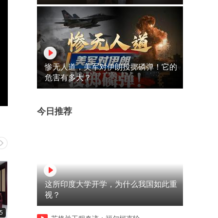
惨无人道，美军对伊朗投掷磷弹！它的
危害有多大？
今日推荐
这所印度大学开学，为什么我国如此重
视？
5
02:19
01:11