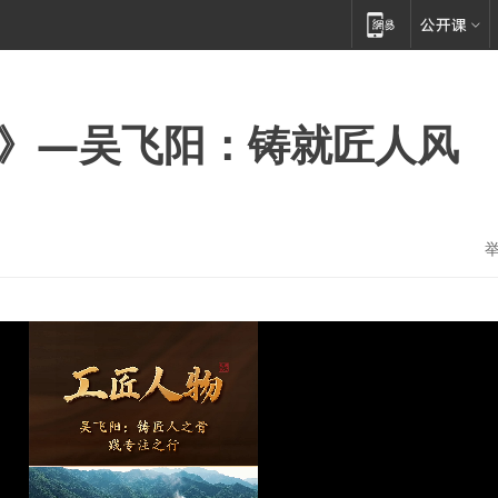
》—吴飞阳：铸就匠人风