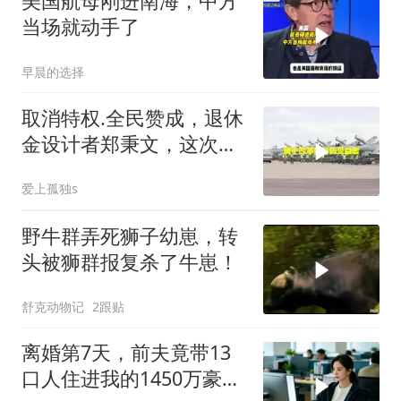
美国航母刚进南海，中方
当场就动手了
早晨的选择
取消特权.全民赞成，退休
金设计者郑秉文，这次站
在了风口浪尖
爱上孤独s
野牛群弄死狮子幼崽，转
头被狮群报复杀了牛崽！
舒克动物记
2跟贴
离婚第7天，前夫竟带13
口人住进我的1450万豪