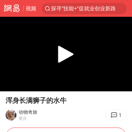
视频
探寻“技能+”促就业创业新路
顾客结账把钱扔地上 服务员霸气扔回
38岁山东财大教授刘海明逝世
被泰航拒载中国乘客：免费改签没兑现
陕西柞水遭遇暴雨五千余户群众转移
银行午休1.5小时 留个窗口行不行
台风白海豚或在华东沿海登陆
00:00
02:23
弹药库存告急 美军补货难
Play
Ent
full
沙特否认与胡塞武装举行会谈
浑身长满狮子的水牛
如何把百年大党建设得更加坚强有力
动物奇旅
1
重庆
香港殿堂级填词人黎彼得因病离世 终年76岁