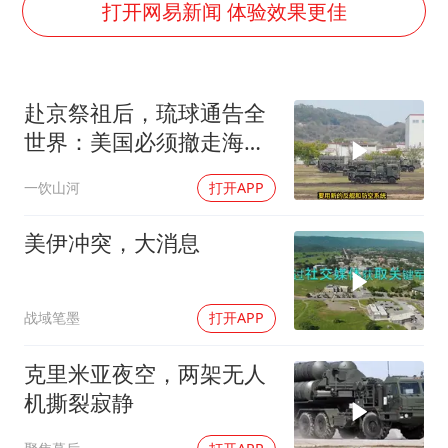
李亚鹏向地铁吐血女孩捐99999元
打开网易新闻 体验效果更佳
FIFA官方支持因凡蒂诺
41岁女子为鼓励女儿考上985研究生
赴京祭祖后，琉球通告全
乘客脱鞋散发异味 司机提醒反被怼
世界：美国必须撤走海马
日本籍女网红在韩直播时自杀身亡
斯，日本陷入被动
一饮山河
打开APP
恩比德变瘦引热议
总书记关心百姓身边这些民生大事
美伊冲突，大消息
战域笔墨
打开APP
克里米亚夜空，两架无人
机撕裂寂静