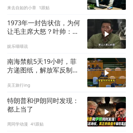
宅，一开门全傻眼
来去自如的小章
1跟贴
1973年一封告状信，为何
让毛主席大怒？叶帅：杀
一儆百！
娱乐喵喵说
南海禁航5天19小时，菲
方递图纸，解放军反制组
合拳已到位
吴王旅行ing
特朗普和伊朗同时发现：
都上当了
周同学动漫
41跟贴