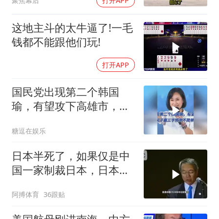
聚焦幕后
打开APP
这地主斗的太牛逼了!一毛
钱都不能跟他们玩!
打开APP
国民党出现第二个韩国
瑜，有望攻下高雄市，吴
子嘉三字预测不简单
糖逗在娱乐
日本半死了，如果仅是中
国一家制裁日本，日本可
能还剩一口气
阿搏体育
36跟贴