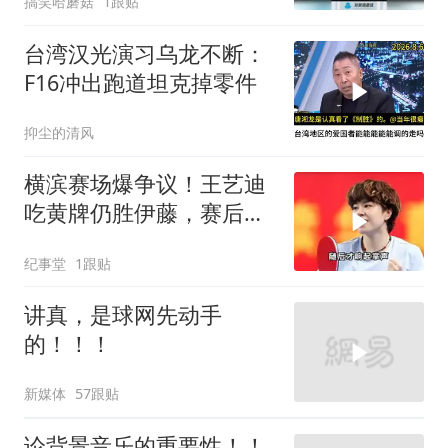
搞笑哈蘑菇
1跟贴
台湾汉光演习乌龙不断：
F16冲出跑道坦克掉零件
抑尘的清风
横滨赛场爆争议！王艺迪
吃黄牌仍胜伊藤，赛后一
幕令全场肃然起敬
纪事堂
1跟贴
讲真，是球网先动手
的！！！
新媒体
57跟贴
论背景音乐的重要性！！