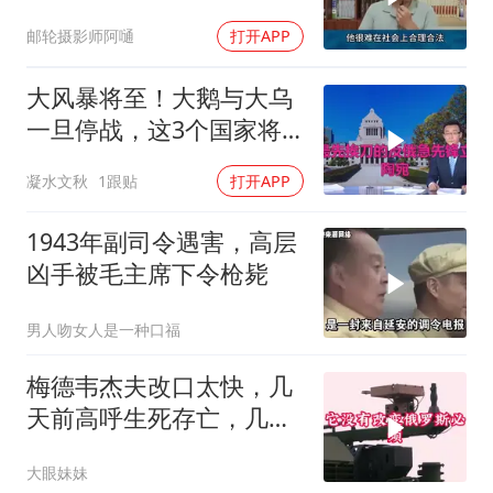
严峻兵员压力
邮轮摄影师阿嗵
打开APP
大风暴将至！大鹅与大乌
一旦停战，这3个国家将
直接迎来灭国崩盘
凝水文秋
1跟贴
打开APP
1943年副司令遇害，高层
凶手被毛主席下令枪毙
男人吻女人是一种口福
梅德韦杰夫改口太快，几
天前高呼生死存亡，几天
后又换了一个说法
大眼妹妹