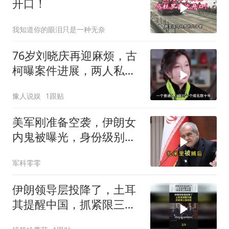
开口！
我知道你的眼泪只是一种无奈
76岁刘晓庆再迎麻烦，古
柯曝案件进展，两人私密
事仅是冰山一角
豫人说娱
1跟贴
美军刚准备空袭，伊朗女
内鬼被曝光，身份级别很
意外
军科零零
伊朗领导层投降了，土耳
其提醒中国，抓紧限三国
结盟！