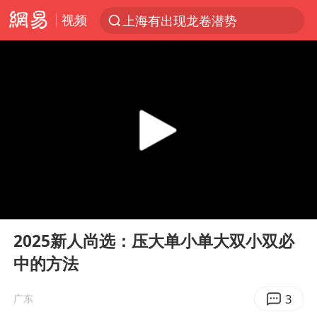
视频
上海有出现龙卷潜势
上半年我国经营主体结构持续优化
王传君 《披荆斩棘》
上海：5号线16号线浦江线全线停运
白海豚预计将在浙江苍南到三门一带登陆
今日15时起福州地铁高架区段停运
国足U17与阿森纳决赛取消 并列冠军
00:00
00:30
王艺迪2-4不敌张本美和止步4强
Play
Ent
full
上门女婿出轨女邻居多年被判重婚罪
2025新人尚选：压大单小单大双小双必
中的方法
2025年小学教师减少13.19万
王艺迪无缘横滨赛决赛
3
广东