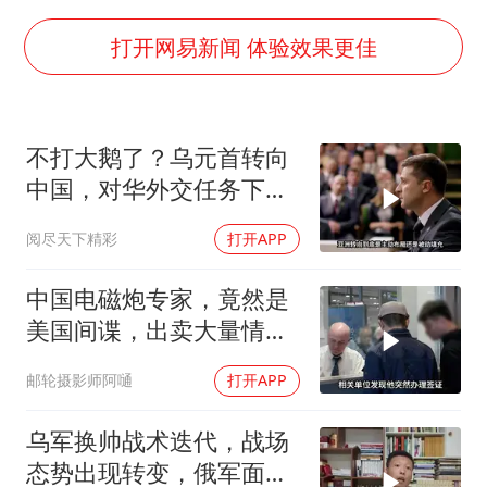
泰国：高度重视中国游客旅游体验
上海大部迎大暴雨
打开网易新闻 体验效果更佳
《龙餐馆》 冲奖
蒯曼挺进WTT横滨冠军赛女单四强
不打大鹅了？乌元首转向
以军士兵把枪口对准中国记者
中国，对华外交任务下
笔试第一被劝弃考涉事副校长被撤职
达，中乌风向已变
阅尽天下精彩
打开APP
白海豚5次眼壁置换
构建更高水平的全民健身公共服务体系
中国电磁炮专家，竟然是
美国间谍，出卖大量情
报，让国家损失惨重
邮轮摄影师阿嗵
打开APP
乌军换帅战术迭代，战场
态势出现转变，俄军面临