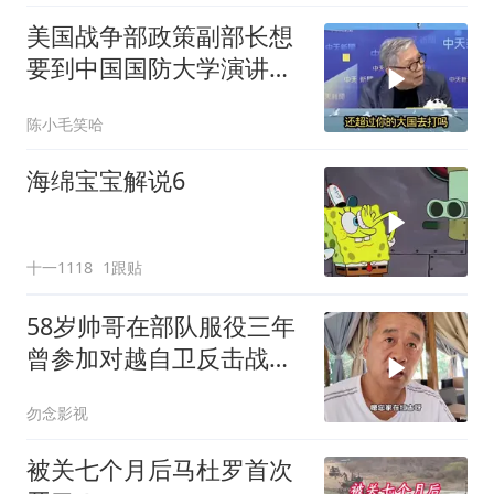
美国战争部政策副部长想
要到中国国防大学演讲？
中国已读不回？
陈小毛笑哈
海绵宝宝解说6
十一1118
1跟贴
58岁帅哥在部队服役三年
曾参加对越自卫反击战讲
述猫耳洞里的
勿念影视
被关七个月后马杜罗首次