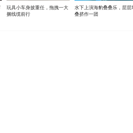
穿
玩具小车身披重任，拖拽一大
水下上演海豹叠叠乐，层层
捆线缆前行
叠挤作一团