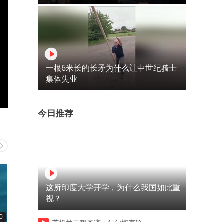
一根6米长的长矛为什么让中世纪骑士
集体失业
今日推荐
这所印度大学开学，为什么我国如此重
视？
0
00:11
00:11