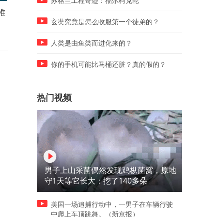
苏格兰工程奇迹：福尔柯克轮
堆
足足一大团巨型虾滑，直接怼
一束阳光折射，地上出现绚
进红油锅底
光带
玄奘究竟是怎么收服第一个徒弟的？
人类是由鱼类而进化来的？
你的手机可能比马桶还脏？真的假的？
热门视频
男子上山采菌偶然发现鸡枞菌窝，原地
守1天等它长大：挖了140多朵
美国一场追捕行动中，一男子在车辆行驶
中爬上车顶跳舞。（新京报）