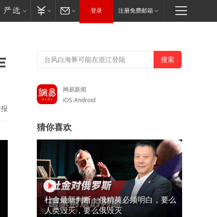
登录
注册免费邮箱
作
网易新闻
iOS
Android
举报
猜你喜欢
杜金最新判断：俄精英必须明白，要么
人类毁灭，要么俄毁灭