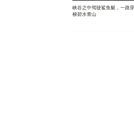
峡谷之中驾驶鲨鱼艇，一路
梭碧水青山