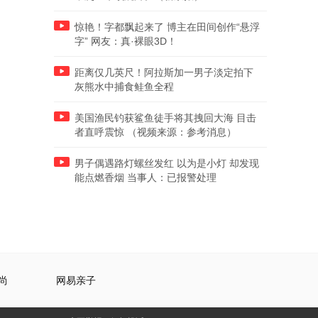
惊艳！字都飘起来了 博主在田间创作“悬浮
字” 网友：真·裸眼3D！
距离仅几英尺！阿拉斯加一男子淡定拍下
灰熊水中捕食鲑鱼全程
美国渔民钓获鲨鱼徒手将其拽回大海 目击
者直呼震惊 （视频来源：参考消息）
男子偶遇路灯螺丝发红 以为是小灯 却发现
能点燃香烟 当事人：已报警处理
尚
网易亲子