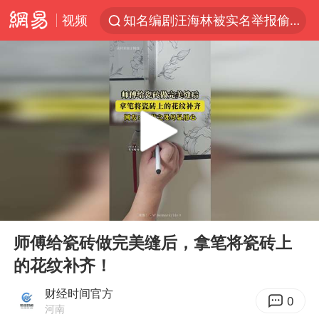
知名编剧汪海林被实名举报偷税漏税
视频
马斯克拒绝乌用星链打击俄境内目标
解锁各地夏日限定体验
金饰克价一夜涨回1300元
河南重大刑事案嫌疑人落网
峰哥 汪海林
西湖突现狂风暴雨 游客瞬间被浇透
富婆带资进组给自己硬加60多场吻戏
00:00
00:12
Play
Ent
视频丨中国东方电气集团原党组副书记、董事宋致远被查
full
师傅给瓷砖做完美缝后，拿笔将瓷砖上
梁家辉：到内地拍戏不是北上是回归
的花纹补齐！
白海豚将正面袭击贯穿浙江
财经时间官方
0
酒店回应车内过夜被收150元
河南