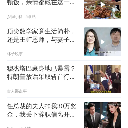
顿饭，亲情都藏在这一饭
一菜里
乡间小徐
5跟贴
顶尖数学家竟生活简朴，
还是王虹恩师，与妻子合
照慈眉善目
林子说事
穆杰塔巴藏身地已暴露？
特朗普放话采取斩首行
动，美军机又被击落
古人那点事
任总裁的夫人扣我30万奖
金，我丢下辞职信离开，
当晚她慌忙问：甲方只和