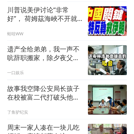
川普说美伊讨论“非常
好”， 荷姆茲海峽不开就
出重拳｜帅化民.孙大千.
蛙哇WW
谢寒冰｜辣晚报20260805
遗产全给弟弟，我一声不
吭辞职搬家，除夕夜父亲
喊我结账，我笑了
一口娱乐
故事我空降公安局长孩子
在校被富二代打破头他爹
叫嚣开个价
了鱼驴纪实
周末一家人凑在一块儿吃