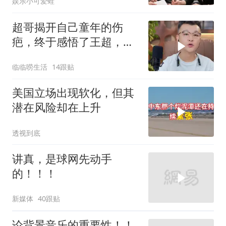
娱乐小可爱蛙
你签约
超哥揭开自己童年的伤
疤，终于感悟了王超，他
决定接妈妈回来养老
临临唠生活
14跟贴
美国立场出现软化，但其
潜在风险却在上升
透视到底
讲真，是球网先动手
的！！！
新媒体
40跟贴
论背景音乐的重要性！！