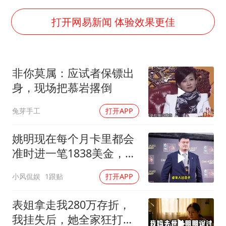
“不怕六爷挂得多 就怕六爷挂一颗”
打开网易新闻 体验效果更佳
牛津大学一纸声明甩不了锅
新疆景区自驾服务费改为按车收费
网传《披荆斩棘2026》名单
非你莫属：应试者保镖出
女主硬加吻戏短剧已下架
身，现场把慕岩撂倒
浙江台州《告全体市民书》
兔芽手工
打开APP
香港宏福苑火灾或由烟头引起
姚明现在每个月卡里都会
人民的健康、体质、幸福一脉相承
准时进一笔1838美金，折
合人民币一万三左右
小风侃娱
1跟贴
打开APP
表姐拿走我280万存折，
我挂失后，她全家狂打