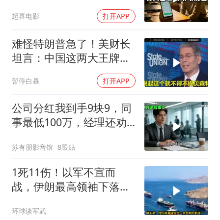
200个电话
起喜电影
打开APP
难怪特朗普急了！美财长
坦言：中国这两大王牌，
彻底锁死美国咽喉
暂停白昼
打开APP
公司分红我到手9块9，同
事最低100万，经理还劝
我续签，我笑了：不签了
苏有朋影音馆
8跟贴
1死11伤！以军不宣而
战，伊朗最高领袖下落不
明？特朗普发出通牒
环球谈军武