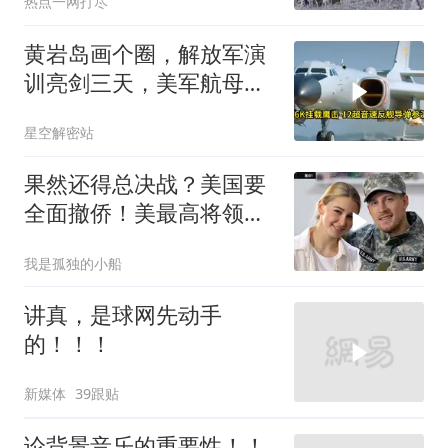
热点一网打尽
黄岩岛画个圈，解放军演
训亮剑三天，美军航母从
南海跑了
星空解密站
果然还得总决战？美国要
全面撤侨！美最高将领：
决战伊朗随时能打
我是孤独的小船
讲真，是球网先动手
的！！！
新媒体
39跟贴
论背景音乐的重要性！！