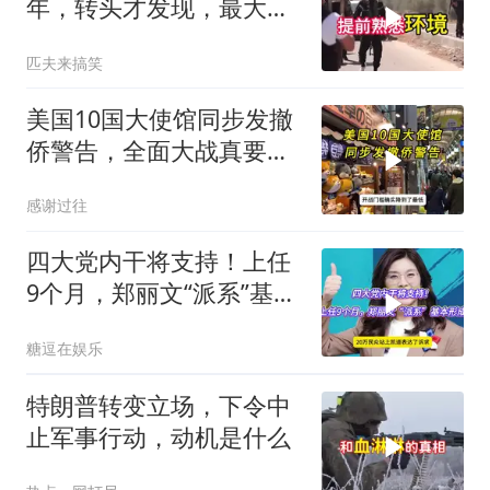
年，转头才发现，最大的
威胁在土耳其身上
匹夫来搞笑
美国10国大使馆同步发撤
侨警告，全面大战真要来
了？
感谢过往
四大党内干将支持！上任
9个月，郑丽文“派系”基本
形成
糖逗在娱乐
特朗普转变立场，下令中
止军事行动，动机是什么