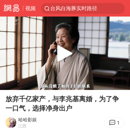
视频
台风白海豚实时路径
秘鲁和墨西哥宣布恢复外交关系
“电影+”如何激发千亿级消费新活力？
泉州市委书记张毅恭被查
沙特土耳其巴基斯坦签署共同防务协议
河南将重点打击十类新型黑恶犯罪
老中医：立秋后养心是关键
00:00
05:51
中医教你一招提升气血
Play
Ent
full
U17国足三连胜晋级明日之星半决赛
放弃千亿家产，与李兆基离婚，为了争
一口气，选择净身出户
四川宜宾市高县4.9级地震致1人死亡
全球首个长时储能一体化产业园量产
哈哈影娱
1
江西