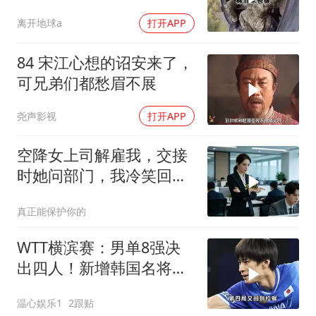
离开地球a
打开APP
84 宋江心想的诏安来了，
可兄弟们都愁眉不展
尧声影视
打开APP
空降女上司解雇我，交接
时她问部门，我冷笑回
答：明天
真正能保护你的
WTT横滨赛：男单8强决
出四人！新增韩国名将晋
级，日本队已占2席
温心娱乐1
2跟贴