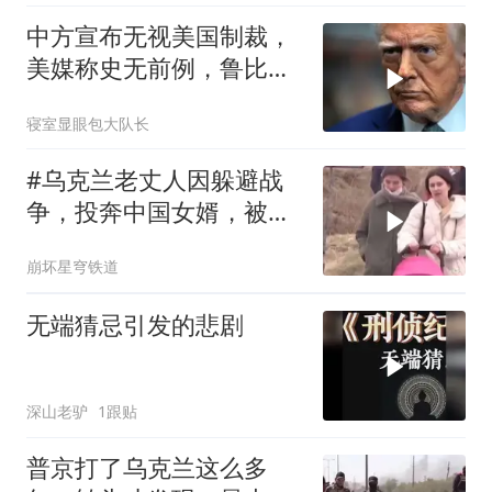
中方宣布无视美国制裁，
美媒称史无前例，鲁比
奥：或追加二次制裁
寝室显眼包大队长
#乌克兰老丈人因躲避战
争，投奔中国女婿，被眼
前城市繁荣震惊
崩坏星穹铁道
无端猜忌引发的悲剧
深山老驴
1跟贴
普京打了乌克兰这么多