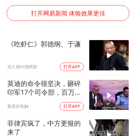
中巨芯：上半年归母净利润1405.77万元
“今天得有40℃了吧 为啥还不预警”
打开网易新闻 体验效果更佳
欧阳娜娜窦靖童好搭
中国女篮70-67险胜尼日利亚女篮
《吃虾仁》郭德纲、于谦
国防部：坚决反制任何闹海挑衅图谋
“新疆阿勒泰八月能滑雪”不实
别人都叫我阿腈
打开APP
日本试射“战斧”导弹，国防部回应
胡彦斌韩磊 谁帮谁
莫迪的命令很坚决，砸碎
印军17个司令部，百万印
夯实基础开新局
军知道要变天了
最美的笔触
打开APP
菲律宾疯了，中方更狠的
来了