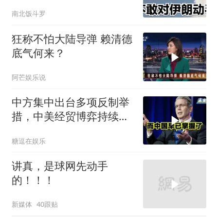
南北饭斗罗
狂称不怕大陆导弹 赖清德
底气何来？
阿芒娱乐说
中方集中出台多项反制举
措，中美经贸博弈持续升
级
糖逗在娱乐
讲真，是球网先动手
的！！！
新媒体
40跟贴