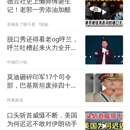
德云社史上懒师傅诞生
记！老郭一旁添油加醋
茶喝多了睡不着
7跟贴
脱口秀还得看老og呼兰，
呼兰吐槽起来火力全开，
全程爆梗笑到肚子疼！
牛锅巴小钒
莫迪砸碎印军17个司令
部，巴基斯坦废掉四十年
旧制，南亚两个死敌同时
阿离家居
变天
口头斩首威慑不断，美国
为何迟迟不敢对伊朗动手