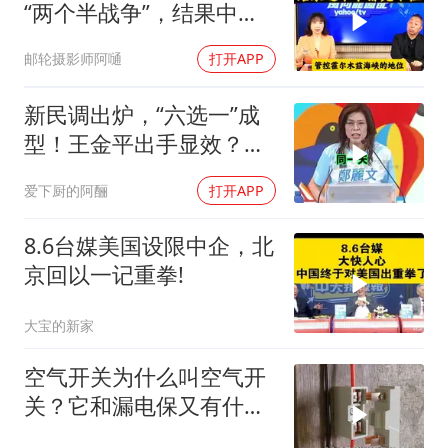
“两个半战争”，结果中东
这一仗，连半个都兜不住
邮轮摄影师阿嗵
打开APP
新民调出炉，“六选一”成
型！王金平出手显效？蓝
营多点开花
爱下厨的阿酾
打开APP
8.6台媒美国设限中企，北
京回以一记重拳!
大宝的新家
空气开关为什么叫空气开
关？它和漏电保又有什么
区别？