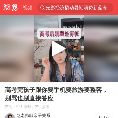
视频
光影经济撬动暑期消费新蓝海
日本发布排名：“中国第一，美日德韩英法居后”
大V：马科斯把路走绝了
黄金牛市回来了吗
杭州全市有序停课
情侣在平潭拍日出时坠崖致一死一伤
检测列车撞人致11死2伤 涉事单位被罚
00:00
03:16
上四休三，但降薪1000元，你接受吗？
Play
Ent
full
36岁男演员成景区NPC后人气爆棚
高考完孩子跟你要手机要旅游要整容，
别骂也别直接答应
身体出现这几个信号可能是肝在求救
声明：个人原创，仅供参考
宇树王兴兴被问了360多个问题
赵老师聊亲子关系