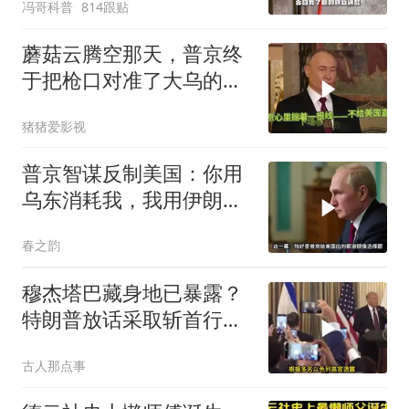
冯哥科普
814跟贴
蘑菇云腾空那天，普京终
于把枪口对准了大乌的军
火库
猪猪爱影视
普京智谋反制美国：你用
乌东消耗我，我用伊朗消
耗你
春之韵
穆杰塔巴藏身地已暴露？
特朗普放话采取斩首行
动，美军机又被击落
古人那点事