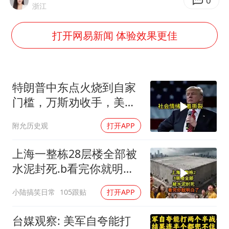
全民健身事业高质量发展
0
浙江
几元成本的AI广告导致千万市值蒸发
打开网易新闻 体验效果更佳
唐田赛前发布会上引用《孙子兵法》
台当局重金为“台独”织“皇帝新衣”
郑丽文：台湾从来没有“独立”过
特朗普中东点火烧到自家
商场现钱学森巨幅海报 负责人回应
门槛，万斯劝收手，美国
本土真可能挨打
乐享全民健身 共筑健康中国
附允历史观
打开APP
上海一整栋28层楼全部被
水泥封死.b看完你就明白
了..s
小陆搞笑日常
105跟贴
打开APP
台媒观察: 美军自夸能打