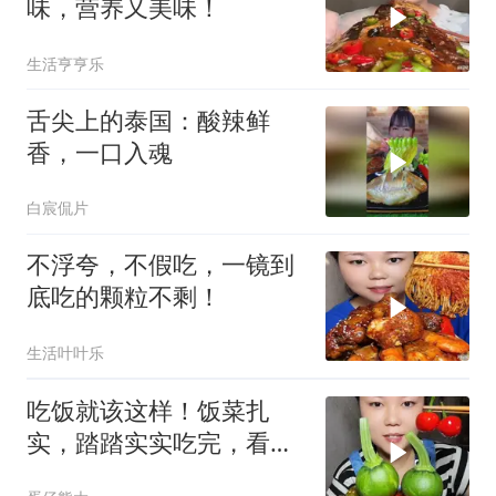
味，营养又美味！
生活亨亨乐
舌尖上的泰国：酸辣鲜
香，一口入魂
白宸侃片
不浮夸，不假吃，一镜到
底吃的颗粒不剩！
生活叶叶乐
吃饭就该这样！饭菜扎
实，踏踏实实吃完，看着
有食欲