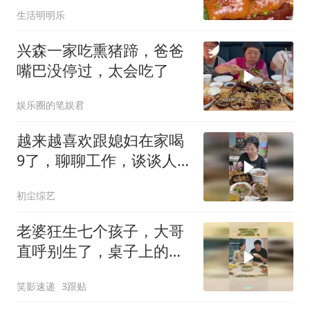
生活明明乐
兴森一家吃熏猪蹄，爸爸
嘴巴没停过，太会吃了
娱乐圈的笔娱君
越来越喜欢跟媳妇在家喝
9了，聊聊工作，谈谈人
生
初尘综艺
老婆狂生七个孩子，大哥
直呼别生了，桌子上的菜
说明一切
笑影速递
3跟贴