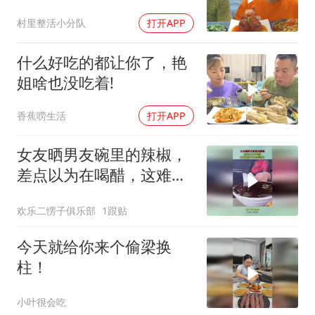
村里整活小分队
打开APP
什么好吃的都让你了，艳
姐啥也没吃着!
香蕉唠生活
打开APP
女友晒男友碗里的辣椒，
差点以为在喝醋，这难道
就叫吃香喝辣的！
欢乐二愣子俱乐部
1跟贴
今天就给你来个偷梁换
柱！
小叶很会吃