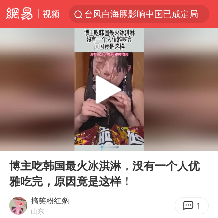
视频
台风白海豚影响中国已成定局
中方回应是否开采太平洋海底稀土资源
昆明石林火把节
外交部发言人就广岛核爆81周年等答记者问
我国编制完成新版全月地质图
胡塞武装袭扰红海航运行动升级
郑国霖回应去景区上班被保安拦下
00:00
00:10
80后女柜员逆袭成4200亿银行副行长
Play
Ent
full
感觉全东北都在等7号
博主吃韩国最火冰淇淋，没有一个人优
雅吃完，原因竟是这样！
扎哈罗娃批广岛市长不提美国原子弹
泰国一女公务员妆容引争议 本人回应
搞笑粉红豹
1
山东