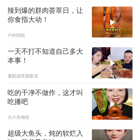
辣到爆的群肉荟萃日，让
你食指大动！
户外阿崭
一天不打不知道自己多大
本事！
通勤崩溃观察员
吃的干净不做作，这才叫
吃播吧
大小关物语
超级大鱼头，炖的软烂入