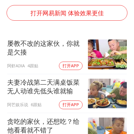
多地要求领导干部带头休假
女子利用漏洞0元薅走3000多件家电
打开网易新闻 体验效果更佳
村民谈“梅姨”：叫的其实是“媒姨”
关之琳否认与27岁模特的恋情
屡教不改的这家伙，你就
把党建设得更加坚强有力
是欠揍
奋进开新局 实干挑大梁
阿虾AIXA
4跟贴
打开APP
夫妻冷战第二天满桌饭菜
无人动谁先低头谁就输
阿芒娱乐说
6跟贴
打开APP
贪吃的家伙，还想吃？给
他看看就不错了