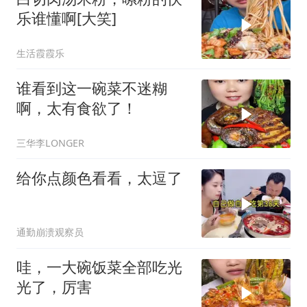
乐谁懂啊[大笑]
生活霞霞乐
谁看到这一碗菜不迷糊
啊，太有食欲了！
三华李LONGER
给你点颜色看看，太逗了
通勤崩溃观察员
哇，一大碗饭菜全部吃光
光了，厉害