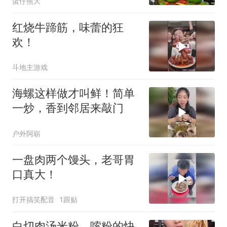
蛋仔熊大
红烧牛蹄筋，味蕾的狂
欢！
斗地主游戏
海螺这样做才叫鲜！简单
一炒，香到邻居来敲门
户外阿崭
一盘肉两个馒头，老哥胃
口真大！
打开搞笑配音
1跟贴
白切肉汤米粉，嗦粉的快