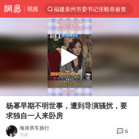
视频
福建泉州市委书记张毅恭被查
“电影+”如何激发千亿级消费新活力？
全球首个长时储能一体化产业园量产
台风白海豚已进入24小时警戒线
“秋天的第一杯奶茶”6岁了
上海：台风白海豚或将带来龙卷风
四川宜宾市高县4.9级地震致1人死亡
00:00
00:11
38岁演员求职万岁山NPC成功
Play
Ent
full
国乒男单横滨冠军赛全军覆没
杨幂早期不明世事，遭到导演骚扰，要
求独自一人来卧房
胡彦斌获《歌手2026》歌王
U17国足三连胜晋级明日之星半决赛
海涛房车旅行
6
河南