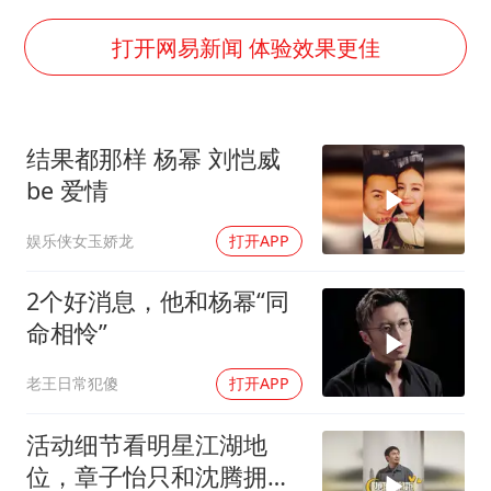
胜宏科技：股票交易异常波动
中巨芯：上半年归母净利润1405.77万元
打开网易新闻 体验效果更佳
名创优品回应女子吐槽内裤质量差
日本试射“战斧”导弹，国防部回应
结果都那样 杨幂 刘恺威
美股存储板块集体大跌
be 爱情
百花奖开幕式
娱乐侠女玉娇龙
打开APP
东航：国内客票提前14天免费退改
夯实基础开新局
2个好消息，他和杨幂“同
命相怜”
老王日常犯傻
打开APP
活动细节看明星江湖地
位，章子怡只和沈腾拥