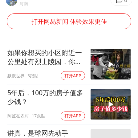
年内最贵新股今日申购
4
河南
向鹏0-3不敌张本智和
打开网易新闻 体验效果更佳
命案逃犯躲进深山21年活得像野人
广岛核爆81周年央视播《奥本海默》
河南某医院2.33亿工程串标案细节披露
如果你想买的小区附近一
今日立秋你咬秋了吗
公里处有烈士陵园，你会
买吗？
东方之约 相约未来
默默世界
3跟贴
打开APP
5年后，100万的房子值多
少钱？
阿虹在农村
17跟贴
打开APP
讲真，是球网先动手