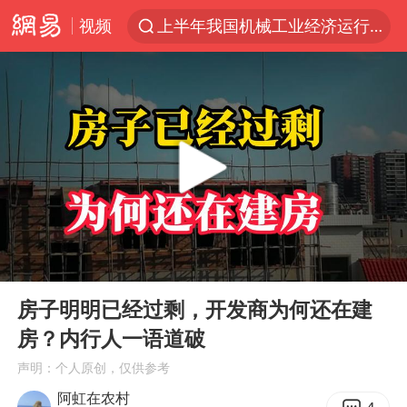
视频
上半年我国机械工业经济运行稳中有进
A股三大股指收涨
台风“白海豚”体型变大！环流面积接近13个浙江那么大
“立秋的第一杯奶茶”又爆单了
河南撤回“领导带薪错峰休假”通知
直击泰国校园6死枪击案现场
四川宜宾市高县发生4.9级地震
00:00
02:04
国防部：坚决反制任何闹海挑衅图谋
Play
Ent
full
台湾海峡南口北上船舶实施交通管制
房子明明已经过剩，开发商为何还在建
房？内行人一语道破
方程豹钛9新车申报
声明：个人原创，仅供参考
江苏发布台风蓝色预警
阿虹在农村