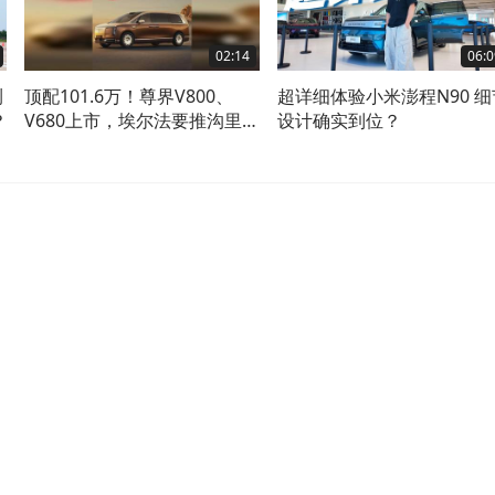
02:14
06:0
测
顶配101.6万！尊界V800、
超详细体验小米澎程N90 细
？
V680上市，埃尔法要推沟里
设计确实到位？
了？