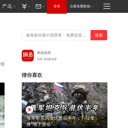
登录
注册免费邮箱
网易新闻
iOS
Android
举报
猜你喜欢
俄军坦克兵潜伏敌后半年，T-72变
身“地下堡垒”