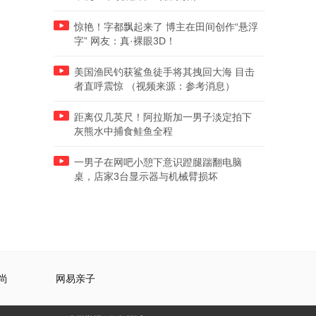
惊艳！字都飘起来了 博主在田间创作“悬浮
字” 网友：真·裸眼3D！
美国渔民钓获鲨鱼徒手将其拽回大海 目击
者直呼震惊 （视频来源：参考消息）
距离仅几英尺！阿拉斯加一男子淡定拍下
灰熊水中捕食鲑鱼全程
一男子在网吧小憩下意识蹬腿踹翻电脑
桌，店家3台显示器与机械臂损坏
尚
网易亲子