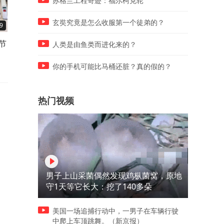
苏格兰工程奇迹：福尔柯克轮
玄奘究竟是怎么收服第一个徒弟的？
9
02:41
02:35
节
高原魔鬼路况 星途ES、星途
挑战麋鹿极限测试 奇瑞800V
人类是由鱼类而进化来的？
EX7实力征服喜马拉雅
液压全主动悬架姿态碾压百
超跑？
你的手机可能比马桶还脏？真的假的？
热门视频
男子上山采菌偶然发现鸡枞菌窝，原地
守1天等它长大：挖了140多朵
美国一场追捕行动中，一男子在车辆行驶
中爬上车顶跳舞。（新京报）