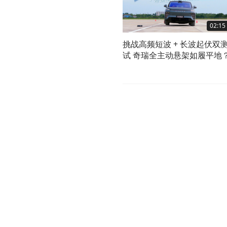
02:15
挑战高频短波 + 长波起伏双
试 奇瑞全主动悬架如履平地