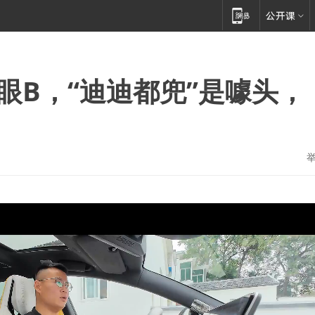
之眼B，“迪迪都兜”是噱头，