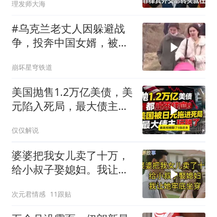
理发师大海
#乌克兰老丈人因躲避战
争，投奔中国女婿，被眼
前城市繁荣震惊
崩坏星穹铁道
美国抛售1.2万亿美债，美
元陷入死局，最大债主玩
脱了！
仅仅解说
婆婆把我女儿卖了十万，
给小叔子娶媳妇。我让她
牢底坐穿！
次元君情感
11跟贴