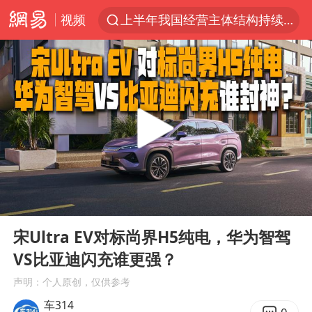
视频
上半年我国经营主体结构持续优化
俄称边境州遭乌大规模袭击已致13伤
杭州机场已取消航班388架次
于东来回应胖东来近25年老店年底关闭
浙江省委书记：该停下的坚决停下来
中国籍豪华游艇富商之子在泰国被杀
白海豚北上或致京津冀暴雨
00:00
04:40
美将每月供乌爱国者拦截导弹
Play
Ent
full
国足U17与阿森纳决赛取消 并列冠军
宋Ultra EV对标尚界H5纯电，华为智驾
VS比亚迪闪充谁更强？
10余省份将出现强风雨 局地特大暴雨
声明：个人原创，仅供参考
世界第1特鲁姆普斯诺克中国赛一轮游
车314