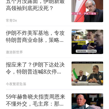
五个月没露面，伊朗新最
高领袖到底死没死？
常青Dx
伊朗不炸美军基地，专攻
特朗普商业命脉，策略高
明
遨游新世界
报应来了？伊朗下达处决
令，特朗普连喊8次停
手，海外资产遭清算
今夜繁星坠落
59年赫鲁晓夫指责周恩来
不懂外交，毛主席：那我