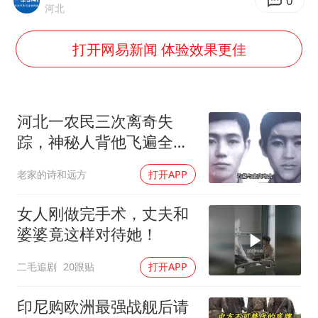
新疆一婚礼线上邀请引热议
0
河北
《龙餐馆》 冲奖
打开网易新闻 体验效果更佳
上门女婿出轨女邻居多年被判重婚罪
构建更高水平的全民健身公共服务体系
韩军前线部队连曝丑闻
河北一农民三次离奇失
云南一男子胃中取出180颗铁钉
踪，神秘人背他飞遍全中
国，幕后真相是什么
奋力开创中国式现代化建设新局面
老家的诗和远方
打开APP
女人刚做完手术，丈夫和
婆婆竟这样对待她！
二毛追剧
20跟贴
打开APP
印尼购欧洲最强战舰后请