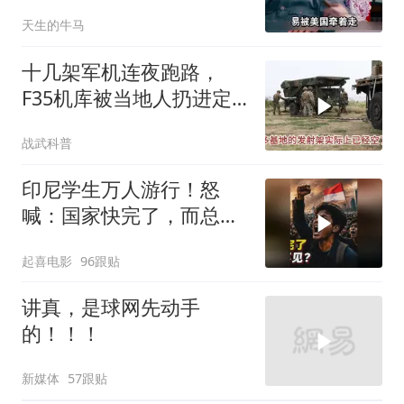
也送你一顶帽子
天生的牛马
十几架军机连夜跑路，
F35机库被当地人扔进定
位器，美军在中东的老底
战武科普
让人掀了个干净
印尼学生万人游行！怒
喊：国家快完了，而总统
却装看不见？
起喜电影
96跟贴
讲真，是球网先动手
的！！！
新媒体
57跟贴