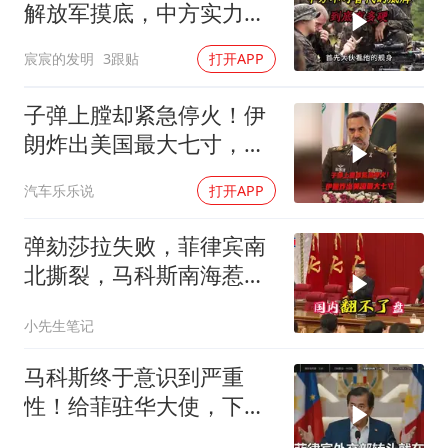
解放军摸底，中方实力几
何？
宸宸的发明
3跟贴
打开APP
子弹上膛却紧急停火！伊
朗炸出美国最大七寸，特
朗普赶紧叫停战争
汽车乐乐说
打开APP
弹劾莎拉失败，菲律宾南
北撕裂，马科斯南海惹
火，中方水炮教做人
小先生笔记
马科斯终于意识到严重
性！给菲驻华大使，下达
5个必须完成的任务