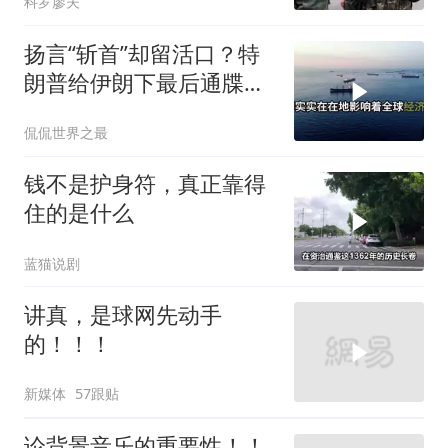
科罗廖夫
扬言“斩首”却留活口？特
朗普给伊朗下最后通牒，
这盘棋下得真精
侃侃世界之最
钱不是护身符，真正靠得
住的是什么
蓝猫说剧
讲真，是球网先动手
的！！！
新媒体
57跟贴
论背景音乐的重要性！！