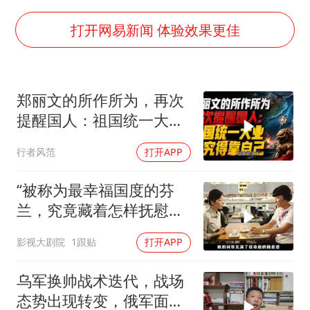
猫咪过火把节被抹成黑猫
BLG经理辟谣Bin离队
打开网易新闻 体验效果更佳
以军士兵把枪口对准中国记者
云南一男子胃中取出180颗铁钉
郑丽文的所作所为，再次
曹颖儿子首次演长剧
提醒国人：祖国统一大
“开学三件套”全线暴涨
业，终究得靠自己！
行者风范
打开APP
总书记点赞的非遗苗绣焕发新生机
“被称为最幸福国度的芬
兰，究竟藏着怎样抚慰人
心的烟火气
影视大剧院
1跟贴
打开APP
乌军换帅战术迭代，战场
态势出现转变，俄军面临