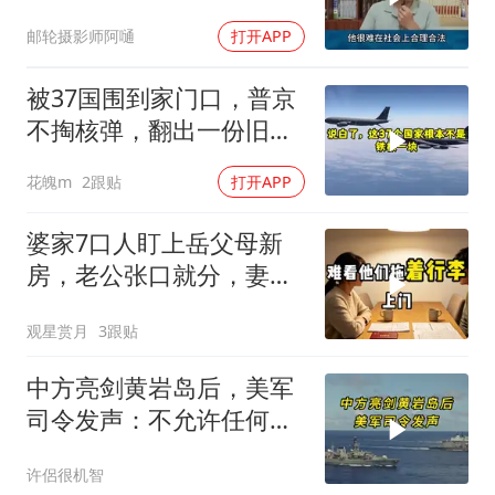
严峻兵员压力
邮轮摄影师阿嗵
打开APP
被37国围到家门口，普京
不掏核弹，翻出一份旧合
同
花魄m
2跟贴
打开APP
婆家7口人盯上岳父母新
房，老公张口就分，妻子
甩6个字全场僵住
观星赏月
3跟贴
中方亮剑黄岩岛后，美军
司令发声：不允许任何国
家主宰印太
许侶很机智