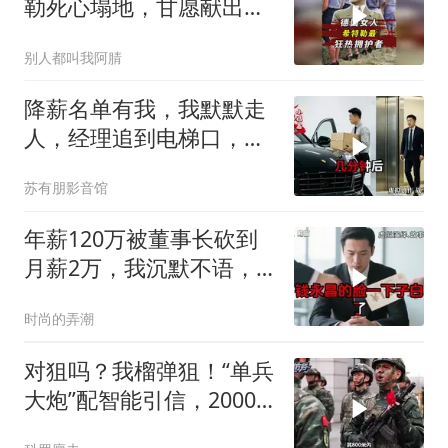
勒死心塌地，甘愿献出一
切？
别人都叫我阿腈
降薪名单有我，我默默走
人，经理追到电梯口，见
我坐上保时捷愣住
苏有朋影音馆
年薪120万被董事长砍到
月薪2万，我沉默不语，
当天竞品出12倍薪资挖走
时尚的弄潮
我
对狙吗？我榴弹狙！“单兵
大炮”配智能引信，2000
米空爆掩体目标