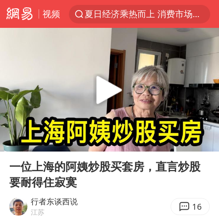
视频
夏日经济乘热而上 消费市场向新而行
于东来回应胖东来近25年老店年底关闭
见到女儿瞬间父亲眼里有了光
刘嘉玲晒与周星驰合照
香港刷新1884年以来最高气温纪录
独闯南太行的失联女生最后轨迹已确认
央视新主播李秋莹母校发文祝贺
00:00
02:45
上门女婿出轨女邻居多年被判重婚罪
Play
Ent
full
国足U17与阿森纳决赛取消 并列冠军
一位上海的阿姨炒股买套房，直言炒股
要耐得住寂寞
上海全力守护市民“菜篮子”
暑期研学游升温 在旅途中增长知识
行者东谈西说
16
江苏