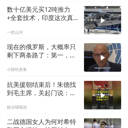
数十亿美元买12吨推力
+全套技术，印度这次真
要搞定航发
一饮山河
现在的俄罗斯，大概率只
剩下两条路了：第一，把
吞进去的地盘全部吐出来
小怪吃美食
抗美援朝结束后！朱德找
到毛主席，关起门说：我
们该清理门户了
娱乐喵喵说
二战德国女人为何对希特