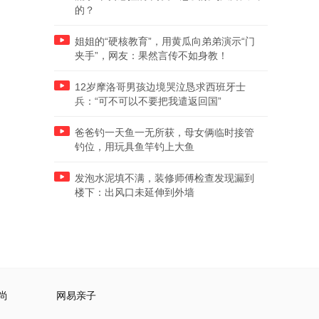
的？
姐姐的“硬核教育”，用黄瓜向弟弟演示“门
夹手”，网友：果然言传不如身教！
12岁摩洛哥男孩边境哭泣恳求西班牙士
兵：“可不可以不要把我遣返回国”
爸爸钓一天鱼一无所获，母女俩临时接管
钓位，用玩具鱼竿钓上大鱼
发泡水泥填不满，装修师傅检查发现漏到
楼下：出风口未延伸到外墙
尚
网易亲子