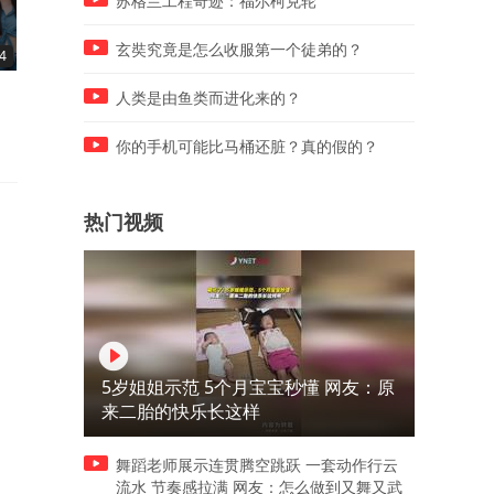
苏格兰工程奇迹：福尔柯克轮
玄奘究竟是怎么收服第一个徒弟的？
4
02:43
02:50
新式骗局来了！我们要小心
旺夫女人的出生月份，看看
人类是由鱼类而进化来的？
了！
你吗？
你的手机可能比马桶还脏？真的假的？
热门视频
5岁姐姐示范 5个月宝宝秒懂 网友：原
来二胎的快乐长这样
舞蹈老师展示连贯腾空跳跃 一套动作行云
流水 节奏感拉满 网友：怎么做到又舞又武