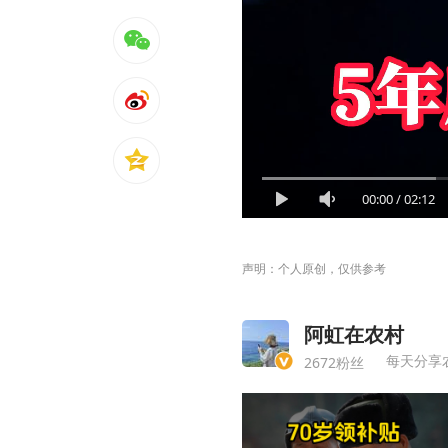
00:00
/
02:12
声明：个人原创，仅供参考
阿虹在农村
每天分享
2672粉丝