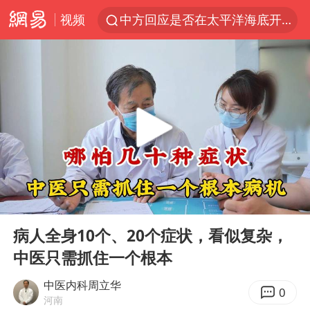
视频
中方回应是否在太平洋海底开采稀土
看守所辅警收受10万获刑1年
宇树科技发行价格150.80元/股
宇树科技王兴兴身家有望超200亿元
五粮液渠道价一箱上涨近百元
CIA被曝已秘密设立古巴工作组
法国将禁止“未经同意的电话营销”
00:00
05:12
吉林一“温度计大楼”读数爆表
Play
Ent
full
贵州轮胎子公司获美国退税8136万
病人全身10个、20个症状，看似复杂，
中医只需抓住一个根本
“深圳地面沉降致车辆损坏”不实
泰国一女公务员妆容引争议 本人回应
中医内科周立华
0
河南