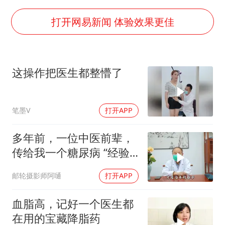
女子利用漏洞0元薅走3000多件家电
80后女柜员逆袭成4200亿银行副行长
打开网易新闻 体验效果更佳
27岁女子成组织卖淫集团主犯被通缉
24小时不关空调 电费会更低吗
这操作把医生都整懵了
东方甄选被判赔偿江小白30万元
奋进开新局 实干挑大梁
笔墨V
打开APP
多年前，一位中医前辈，
传给我一个糖尿病 “经验
方”，我敬佩至今
邮轮摄影师阿嗵
打开APP
血脂高，记好一个医生都
在用的宝藏降脂药