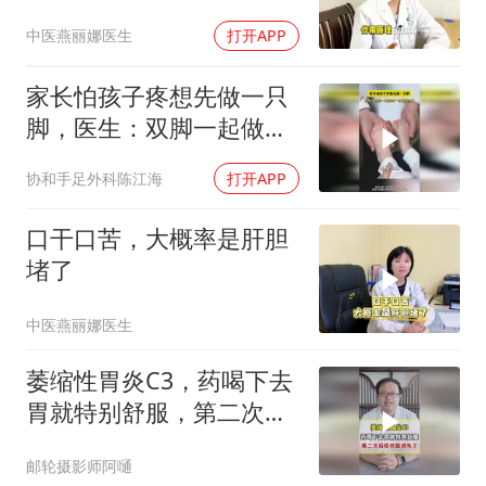
中医燕丽娜医生
打开APP
家长怕孩子疼想先做一只
脚，医生：双脚一起做疼
一回不就完了
协和手足外科陈江海
打开APP
口干口苦，大概率是肝胆
堵了
中医燕丽娜医生
萎缩性胃炎C3，药喝下去
胃就特别舒服，第二次后
症状就似乎消失了
邮轮摄影师阿嗵