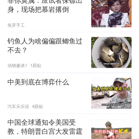
非你莫属：应试者保镖出
身，现场把慕岩撂倒
兔芽手工
钓鱼人为啥偏偏跟鲫鱼过
不去？
动物趣谈1
1跟贴
中美到底在博弈什么
汽车乐乐说
4跟贴
中国全球通知令美国受
教，特朗普白宫大发雷霆