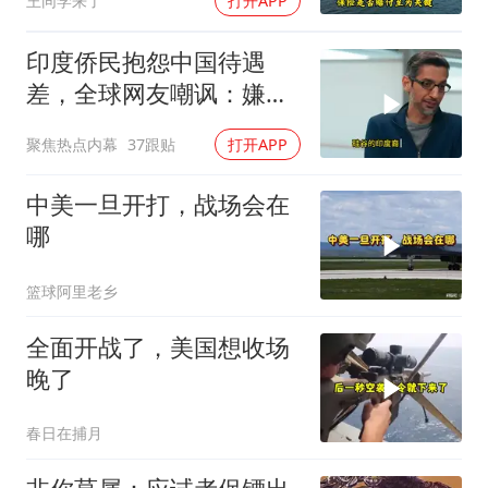
王同学来了
打开APP
彻底破灭！
印度侨民抱怨中国待遇
差，全球网友嘲讽：嫌差
就回印度啊
聚焦热点内幕
37跟贴
打开APP
中美一旦开打，战场会在
哪
篮球阿里老乡
全面开战了，美国想收场
晚了
春日在捕月