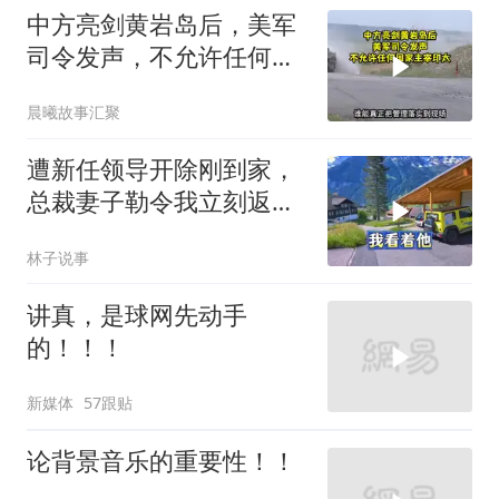
中方亮剑黄岩岛后，美军
司令发声，不允许任何国
家主宰印太
晨曦故事汇聚
遭新任领导开除刚到家，
总裁妻子勒令我立刻返
岗，我直言她无权命令我
林子说事
讲真，是球网先动手
的！！！
新媒体
57跟贴
论背景音乐的重要性！！