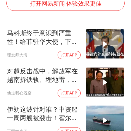
上海全力守护市民“菜篮子”
打开网易新闻 体验效果更佳
央视新主播李秋莹母校发文祝贺
国足U17与阿森纳决赛取消 并列冠军
马科斯终于意识到严重
以军士兵把枪口对准中国记者
性！给菲驻华大使，下达
暑期研学游升温 在旅途中增长知识
5个必须完成的任务
理发师大海
打开APP
猫咪过火把节被抹成黑猫
BLG经理辟谣Bin离队
对越反击战中，解放军在
总书记点赞的非遗苗绣焕发新生机
越南拆铁轨、埋地雷，是
真的吗？
他走我心既空
打开APP
伊朗这波针对谁？中资船
一周两艘被袭击！霍尔木
兹海峡的“安全走廊”神话