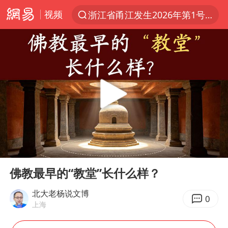
视频
浙江省甬江发生2026年第1号洪水
夏日经济乘热而上 消费市场向新而行
《披荆斩棘2026》阵容官宣
于东来回应胖东来近25年老店年底关闭
哈马斯称坚持加沙停火协议路线图
白海豚对华东华北影响会大于巴威
独闯南太行的失联女生最后轨迹已确认
00:00
01:06
刘嘉玲晒与周星驰合照
Play
Ent
full
浙江近300条预警生效中 今夜大部暴雨
佛教最早的“教堂”长什么样？
香港刷新1884年以来最高气温纪录
北大老杨说文博
0
上海
上门女婿出轨女邻居多年被判重婚罪