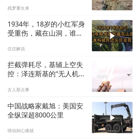
残梦重生来
1934年，18岁的小红军身
受重伤，藏在山洞，谁料
被民团头目发现
仅仅解说
拦截弹耗尽，基辅上空失
控：泽连斯基的“无人机神
话”为何突然没人提了
古人那点事
中国战略家戴旭：美国安
全纵深超8000公里
情动则心痛就