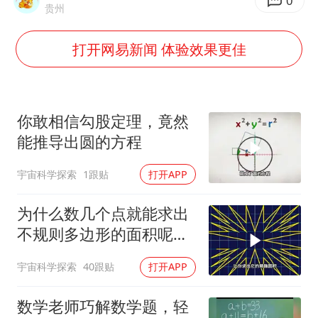
白海豚将正面袭击贯穿浙江
0
贵州
酒店回应车内过夜被收150元
打开网易新闻 体验效果更佳
杭州全市有序停课
商场现钱学森巨幅海报 负责人回应
36岁男演员成景区NPC后人气爆棚
你敢相信勾股定理，竟然
“不怕六爷挂得多 就怕六爷挂一颗”
能推导出圆的方程
微信又有新功能，你可以“撤回”你的撤回了！
宇宙科学探索
1跟贴
打开APP
乐享全民健身 共筑健康中国
为什么数几个点就能求出
不规则多边形的面积呢？
皮克定理会告诉你想要的
宇宙科学探索
40跟贴
打开APP
答案
数学老师巧解数学题，轻