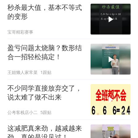
秒杀最大值，基本不等式
的变形
宝哥精彩赛事
盈亏问题太烧脑？数形结
合一招轻松搞定！
王姐懒人家常菜
1跟贴
不少同学直接放弃交了，
说太难了做不出来
公考客栈店小二
5跟贴
这减肥真来劲，越减越来
劲，真的是没见过！