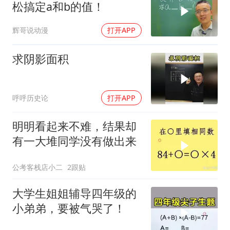
松搞定a和b的值！
辉哥说动漫
打开APP
求阴影面积
呼呼历史论
打开APP
明明看起来不难，结果却
有一大堆同学没有做出来
公考客栈店小二
2跟贴
大学生姐姐辅导四年级的
小弟弟，要被气哭了！