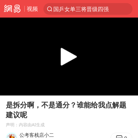
视频
国乒女单三将晋级四强
光影经济撬动暑期消费新蓝海
马克·艾伦退出斯诺克中国公开赛
新疆优化调整景区内自驾服务费
上四休三，但降薪1000元，你接受吗？
央视新主播李秋莹孙亚鹏亮相
情侣平潭拍日出坠崖1死1伤
00:00
00:14
老挝国会主席赛宋蓬逝世
Play
Ent
full
黄金牛市回来了吗
是拆分啊，不是通分？谁能给我点解题
建议呢
《欢迎来龙餐馆》口碑
声明：内容由AI生成
茅台部分直营店飞天茅台提价
公考客栈店小二