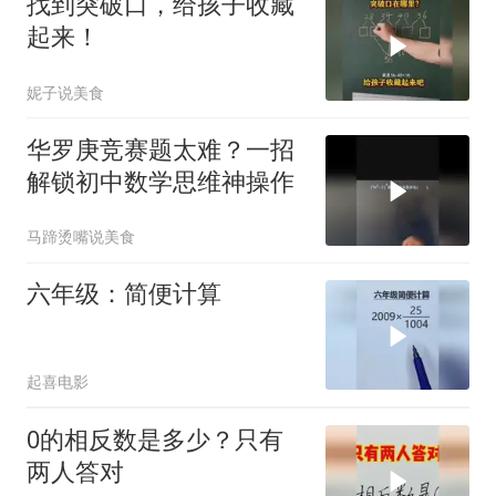
找到突破口，给孩子收藏
起来！
妮子说美食
华罗庚竞赛题太难？一招
解锁初中数学思维神操作
马蹄烫嘴说美食
六年级：简便计算
起喜电影
0的相反数是多少？只有
两人答对