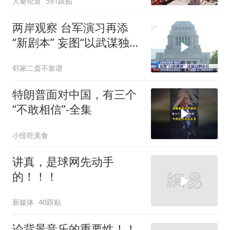
大秦论道
591跟贴
两岸观察 台军演习再添
“新剧本” 妄图“以武谋独”
注定
邻家二蛋不靠谱
特朗普面对中国，有三个
“不敢相信”-全集
小怪吃美食
讲真，是球网先动手
的！！！
新媒体
40跟贴
论背景音乐的重要性！！