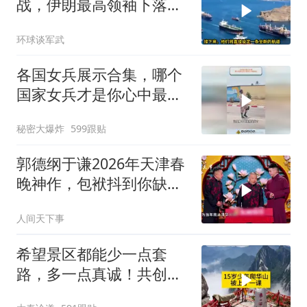
战，伊朗最高领袖下落不
明？特朗普发出通牒
环球谈军武
各国女兵展示合集，哪个
国家女兵才是你心中最飒
的？
秘密大爆炸
599跟贴
郭德纲于谦2026年天津春
晚神作，包袱抖到你缺氧
笑到肚子疼！
人间天下事
希望景区都能少一点套
路，多一点真诚！共创良
好旅游环境！