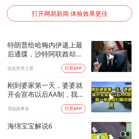
老挝国会主席赛宋蓬逝世
白海豚将正面袭击贯穿浙江
打开网易新闻 体验效果更佳
酒店回应车内过夜被收150元
杭州全市有序停课
特朗普给哈梅内伊递上最
商场现钱学森巨幅海报 负责人回应
后通牒，沙特阿联酋却先
36岁男演员成景区NPC后人气爆棚
一步转向自保
侃侃世界之最
打开APP
夏日经济乘“热”而上 消费市场向“新”而行
乐享全民健身 共筑健康中国
刚到婆家第一天，婆婆就
开会宣布以后AA制，我一
举动他们瞬间傻眼！
雪姐故事多
打开APP
海绵宝宝解说6