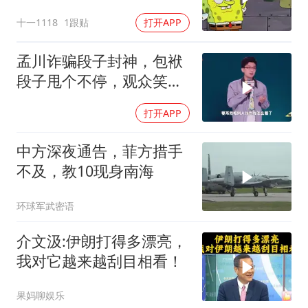
十一1118
1跟贴
打开APP
孟川诈骗段子封神，包袱
段子甩个不停，观众笑到
失态丨脱口秀
打开APP
中方深夜通告，菲方措手
不及，教10现身南海
环球军武密语
介文汲:伊朗打得多漂亮，
我对它越来越刮目相看！
果妈聊娱乐