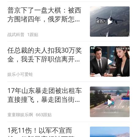
普京下了一盘大棋：被西
方围堵四年，俄罗斯怎么
反倒打出了国运翻盘？
战武科普
1跟贴
任总裁的夫人扣我30万奖
金，我丢下辞职信离开，
当晚她慌忙问：甲方只和
娱乐小可爱蛙
你签约
17年山东暴走团被出租车
直接撞飞，暴走团当街拦
路为什么如此猖獗
童童聊娱乐啊
663跟贴
1死11伤！以军不宣而