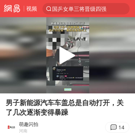
视频
国乒女单三将晋级四强
光影经济撬动暑期消费新蓝海
马克·艾伦退出斯诺克中国公开赛
新疆优化调整景区内自驾服务费
上四休三，但降薪1000元，你接受吗？
央视新主播李秋莹孙亚鹏亮相
情侣平潭拍日出坠崖1死1伤
00:00
00:12
梁家辉：到内地拍戏不是北上是回归
Play
Ent
full
全民健身事业高质量发展
男子新能源汽车车盖总是自动打开，关
了几次逐渐变得暴躁
台当局重金为“台独”织“皇帝新衣”
几元成本的AI广告导致千万市值蒸发
萌趣闪拍
14
河南