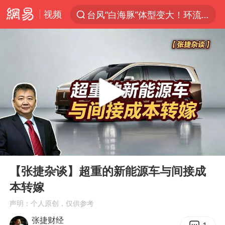
视频
台风“白海豚”体型变大！环流面积接近13个浙江那么大
上半年我国机械工业经济运行稳中有进
汪峰阻止14岁女儿买大牌
女子开一天一夜空调后二氧化碳中毒
王力宏演唱会黄牛带观众藏匿被查获
官方通报教师招聘笔试前13名被淘汰
泰国校园枪击案死亡人数升至7人
00:00
04:49
陕西省委书记赶赴柞水县杏坪镇
Play
Ent
full
女孩摆摊卖菌子时收到北大通知书
【张捷杂谈】超重的新能源车与间接成
本转嫁
改名后的“青海拉面”店
声明：个人原创，仅供参考
广岛核爆81周年央视播《奥本海默》
张捷财经