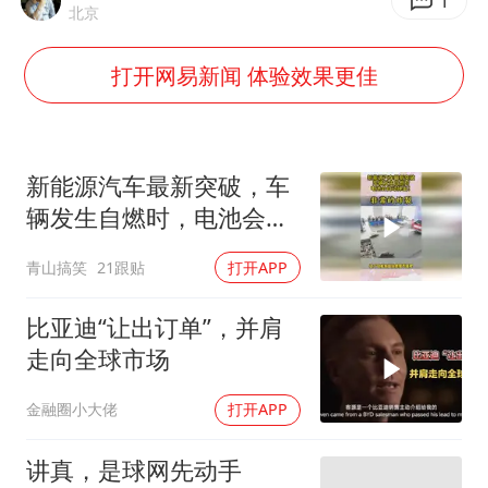
四川宜宾市高县发生4.9级地震
1
北京
河南某医院2.33亿工程串标案细节披露
打开网易新闻 体验效果更佳
男子杀人后逃进深山21年活得像野人
立秋的仪式感
公司“上四休三”但要降薪1000元
新能源汽车最新突破，车
A股收盘：三大指数均涨超1%
辆发生自燃时，电池会自
动弹出！
朱雨玲晋级WTT横滨冠军赛女单八强
青山搞笑
21跟贴
打开APP
如何把百年大党建设得更加坚强有力？
比亚迪“让出订单”，并肩
走向全球市场
金融圈小大佬
打开APP
讲真，是球网先动手