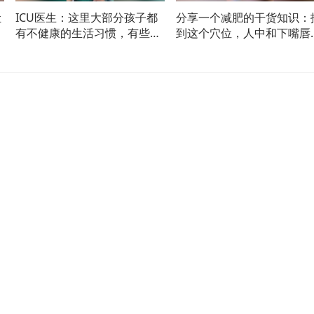
让
ICU医生：这里大部分孩子都
分享一个减肥的干货知识：
照
有不健康的生活习惯，有些想
到这个穴位，人中和下嘴唇
努力救都救不回来，很惋惜！
用手掐住，一天掐16个小时