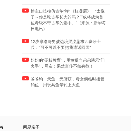
博主口技模仿古筝“弹”《枉凝眉》，“太像
了～你是吃古筝长大的吗？”“或将成为首
位考级不带古筝的选手。”（来源：新华每
日电讯）
12岁摩洛哥男孩边境哭泣恳求西班牙士
兵：“可不可以不要把我遣返回国”
姐姐的“硬核教育”，用黄瓜向弟弟演示“门
夹手”，网友：果然言传不如身教！
爸爸钓一天鱼一无所获，母女俩临时接管
钓位，用玩具鱼竿钓上大鱼
尚
网易亲子