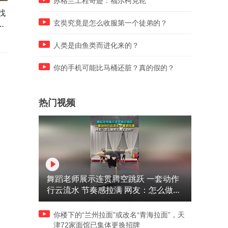
苏格兰工程奇迹：福尔柯克轮
找
9岁小学生偷玩爸爸手机充值
15岁男孩确诊再生障碍性贫
，
游戏7万多元，家长提出建
后又全身血液感染，如果可
玄奘究竟是怎么收服第一个徒弟的？
议：游戏商加强监管很难吗？
以，我希望用我的命救孩子
命
人类是由鱼类而进化来的？
你的手机可能比马桶还脏？真的假的？
热门视频
舞蹈老师展示连贯腾空跳跃 一套动作
行云流水 节奏感拉满 网友：怎么做到
又舞又武的？
你楼下的“兰州拉面”或改名“青海拉面”，天
津72家面馆已集体更换招牌