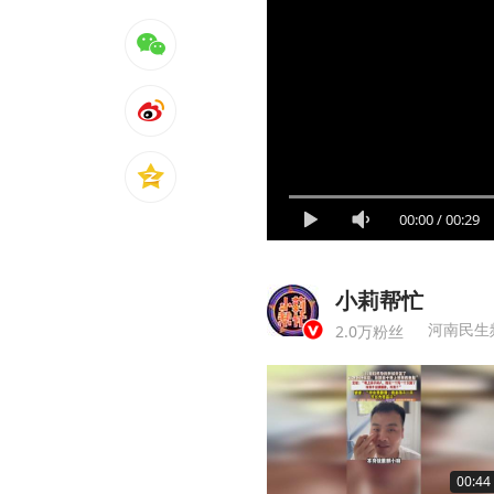
00:00
/
00:29
小莉帮忙
河南民生
2.0万粉丝
00:44