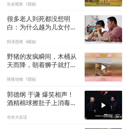
生命视角
1跟贴
很多老人到死都没想明
白：为什么越为儿女付
出，晚年越煎熬？
阿泽思维
4跟贴
野猪的发疯瞬间，木桶从
天而降，朝着狮子就打去
知道自己玩大了
辣辣动物
1跟贴
郭德纲 于谦 爆笑相声！
酒精棉球擦肚子上消毒，
拿云南白药擦刀，是不是
市井大实话
擦反了？