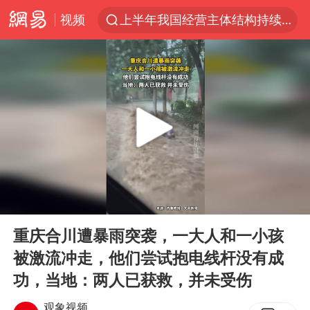
视频
上半年我国经营主体结构持续优化
上海有出现龙卷潜势
上海全域长途客运班次全部停运
今日15时起福州地铁高架区段停运
白海豚逼近浙闽沿海
1枚就能让航母瘫痪 轰-6J实力有多强
王艺迪2-4不敌张本美和止步4强
00:00
00:17
国足U17与阿森纳决赛取消 并列冠军
Play
Ent
full
上门女婿出轨女邻居多年被判重婚罪
重庆合川遭暴雨突袭，一大人和一小孩
被激流冲走，他们尝试抱电线杆没有成
王传君 《披荆斩棘》
功，当地：两人已获救，并未受伤
2025年小学教师减少13.19万
观象视频