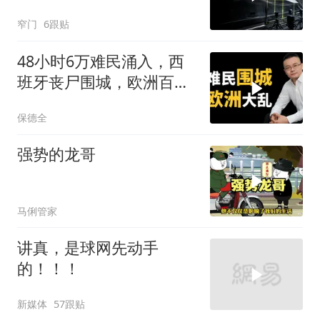
防空
窄门
6跟贴
48小时6万难民涌入，西
班牙丧尸围城，欧洲百年
霸权终极反噬！
保德全
强势的龙哥
马俐管家
讲真，是球网先动手
的！！！
新媒体
57跟贴