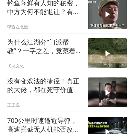
钓鱼岛鲜有人知的秘密，
中方为何不能退让？看完
让国人自豪
李覴在北漂
为什么江湖分“门派帮
教”？一字之差，竟藏着不
同的生存密码！
飞龙文化
没有变戏法的捷径！真正
的大佬，都在死守价值
王玉说
700公里时速逼近导弹，
高速拦截无人机能否改写