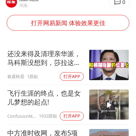
王艺迪无缘横滨赛决赛
0
河南
泰国：高度重视中国游客旅游体验
打开网易新闻 体验效果更佳
于东来直播和胖东来核心团队开会
上海大部迎大暴雨
《龙餐馆》 冲奖
还没来得及清理亲华派，
蒯曼挺进WTT横滨冠军赛女单四强
马科斯没想到，莎拉这次
构建更高水平的全民健身公共服务体系
居然换了打法！
春露秋霜
1跟贴
打开APP
飞行生涯的终点，也是女
儿梦想的起点!
1632跟贴
打开APP
ConfusionMax
中方准时收网，发布5项