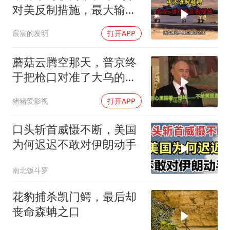
对美反制措施，最大输家
已浮现
宸宸的发明
打开APP
蘑菇云腾空那天，普京终
于把枪口对准了大乌的军
火库
猪猪爱影视
打开APP
口头斩首威慑不断，美国
为何迟迟不敢对伊朗动手
南北饭斗罗
花豹捕杀凯门鳄，最后却
丧命森蚺之口