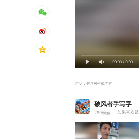
00:00
/
0:00
声明：包含AI生成内容
破风者手写字
如果喜欢破
280粉丝