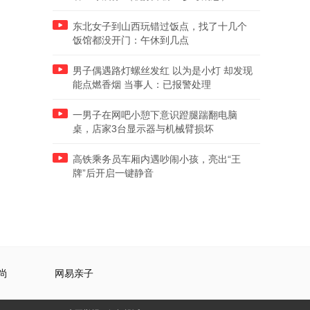
东北女子到山西玩错过饭点，找了十几个
饭馆都没开门：午休到几点
男子偶遇路灯螺丝发红 以为是小灯 却发现
能点燃香烟 当事人：已报警处理
一男子在网吧小憩下意识蹬腿踹翻电脑
桌，店家3台显示器与机械臂损坏
高铁乘务员车厢内遇吵闹小孩，亮出“王
牌”后开启一键静音
尚
网易亲子