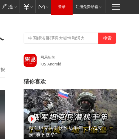
登录
注册免费邮箱
个
网易新闻
iOS
Android
举报
猜你喜欢
俄军坦克兵潜伏敌后半年，T-72变
身“地下堡垒”