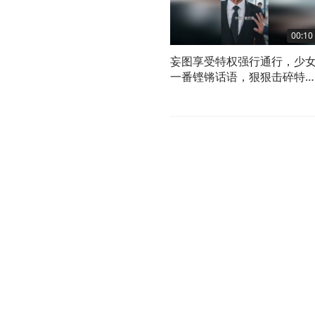
00:10
妄图享受特权强行通行，少
一番铿锵话语，狠狠击碎特
幻想