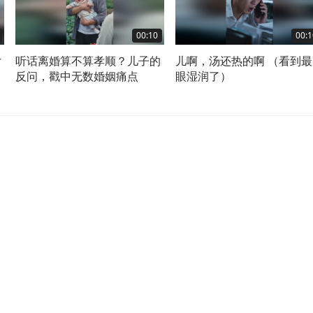
00:10
00:1
女
听话离婚算不算孝顺？儿子的
儿啊，汤还热的啊 （看到最
权
反问，戳中无数婚姻痛点
眼湿润了）