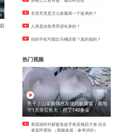
苏格兰工程奇迹：福尔柯克轮
玄奘究竟是怎么收服第一个徒弟的？
0
00:15
00:10
后
不怕吃苦的少数民族姑娘，择
百岁高龄孤身一人，自己为
人类是由鱼类而进化来的？
偶标准简单质朴，你符合吗？
己庆生，愿老人岁岁平安
你的手机可能比马桶还脏？真的假的？
热门视频
男子上山采菌偶然发现鸡枞菌窝，原地
守1天等它长大：挖了140多朵
美国渔民钓获鲨鱼徒手将其拽回大海 目击
者直呼震惊 （视频来源：参考消息）