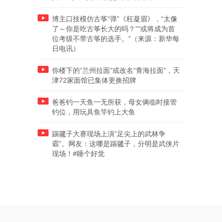
博主口技模仿古筝“弹”《枉凝眉》，“太像
了～你是吃古筝长大的吗？”“或将成为首
位考级不带古筝的选手。”（来源：新华每
日电讯）
你楼下的“兰州拉面”或改名“青海拉面”，天
津72家面馆已集体更换招牌
爸爸钓一天鱼一无所获，母女俩临时接管
钓位，用玩具鱼竿钓上大鱼
踢毽子大赛现场上演“足尖上的武林争
霸”。网友：这哪是踢毽子，分明是武侠片
现场！#睡个好觉