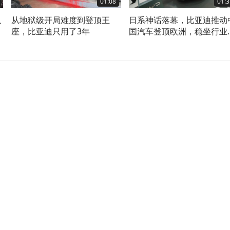
01:08
01:3
么
从地狱级开局难度到登顶王
日系神话落幕，比亚迪推动
座，比亚迪只用了3年
国汽车登顶欧洲，稳坐行业
先地位