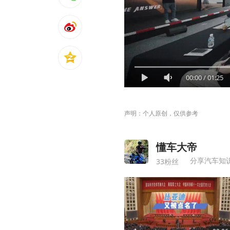
00:00
/
01:25
声明：个人原创，仅供参考
懂车大帝
分享汽车知
33粉丝