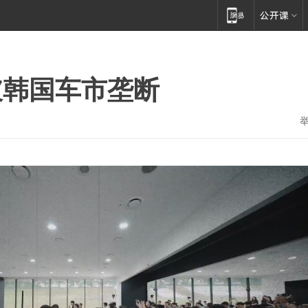
破韩国车市垄断