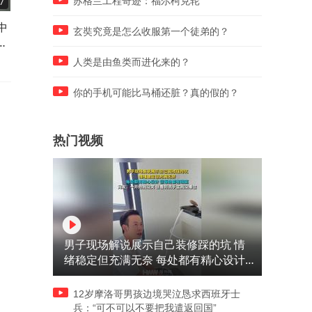
苏格兰工程奇迹：福尔柯克轮
7
01:46
01:41
中
比亚迪到底做了啥？连续四年
比亚迪海豹08一上市，大汉
玄奘究竟是怎么收服第一个徒弟的？
领
销量遥遥领先 稳坐行业领先地
不香了
位
人类是由鱼类而进化来的？
你的手机可能比马桶还脏？真的假的？
热门视频
男子现场解说展示自己装修踩的坑 情
绪稳定但充满无奈 每处都有精心设计
但每处都有瑕疵 网友：一开始我没笑
但看到洗手盆我没绷住
12岁摩洛哥男孩边境哭泣恳求西班牙士
兵：“可不可以不要把我遣返回国”