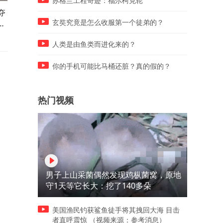
苏格兰工程奇迹：福尔柯克轮
夺
狮子捕杀小水牛，母牛奋力反
花豹勇下水捕杀鳄鱼，致命
强
击小牛成功脱险，惊心动魄一
杀颠覆常规认知，草原震撼
玄奘究竟是怎么收服第一个徒弟的？
幕上演
幕上演
人类是由鱼类而进化来的？
你的手机可能比马桶还脏？真的假的？
热门视频
男子上山采菌偶然发现鸡枞菌窝，原地
守1天等它长大：挖了140多朵
美国渔民钓获鲨鱼徒手将其拽回大海 目击
者直呼震惊 （视频来源：参考消息）