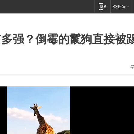
有多强？倒霉的鬣狗直接被