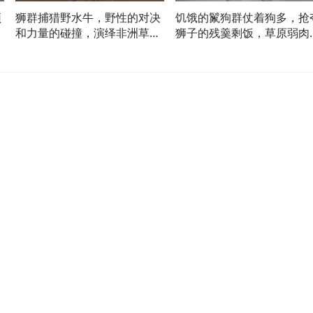
颈
狮群捕猎野水牛，野性的对决
饥饿的鬣狗群仗着狗多，抢
溜
和力量的碰撞，演绎非洲草原
狮子的残羹剩饭，草原弱肉
残酷一幕
食上演