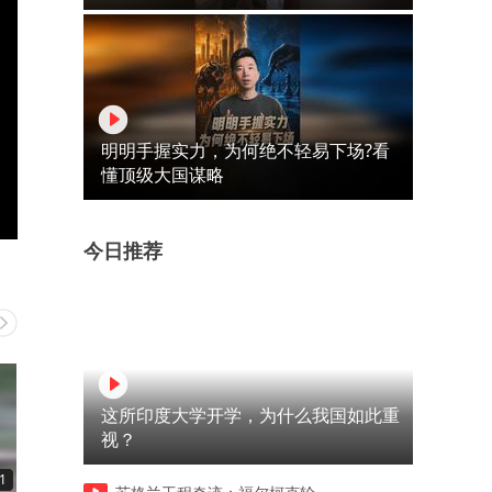
明明手握实力，为何绝不轻易下场?看
懂顶级大国谋略
今日推荐
这所印度大学开学，为什么我国如此重
视？
1
00:39
00:35