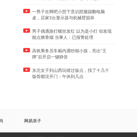
一男子在网吧小憩下意识蹬腿踹翻电脑
桌，店家3台显示器与机械臂损坏
男子偶遇路灯螺丝发红 以为是小灯 却发现
能点燃香烟 当事人：已报警处理
高铁乘务员车厢内遇吵闹小孩，亮出“王
牌”后开启一键静音
东北女子到山西玩错过饭点，找了十几个
饭馆都没开门：午休到几点
尚
网易亲子