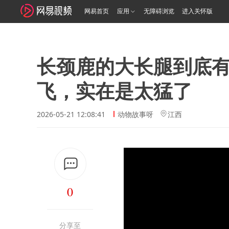
网易首页
应用
无障碍浏览
进入关怀版
长颈鹿的大长腿到底
飞，实在是太猛了
2026-05-21 12:08:41
动物故事呀
江西
0
分享至