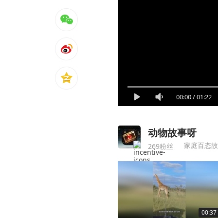
00:00
/
01:22
动物故事呀
家庭百态故
269粉丝
00:37