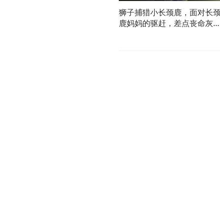
狮子捕猎小长颈鹿，面对长
鹿妈妈的驱赶，差点丧命灰
溜的走了