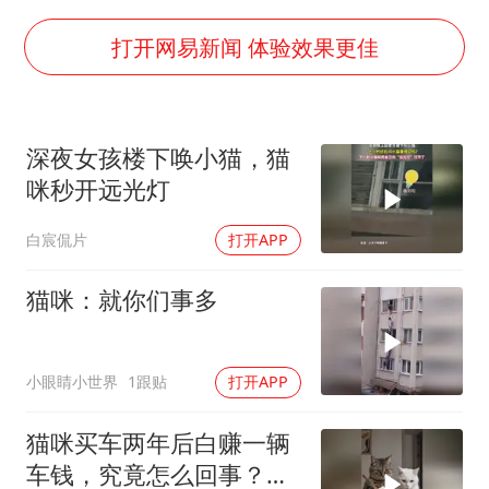
“今天得有40℃了吧 为啥还不预警”
欧阳娜娜窦靖童好搭
打开网易新闻 体验效果更佳
中国女篮70-67险胜尼日利亚女篮
国防部：坚决反制任何闹海挑衅图谋
深夜女孩楼下唤小猫，猫
“新疆阿勒泰八月能滑雪”不实
咪秒开远光灯
日本试射“战斧”导弹，国防部回应
白宸侃片
打开APP
胡彦斌韩磊 谁帮谁
夯实基础开新局
猫咪：就你们事多
小眼睛小世界
1跟贴
打开APP
猫咪买车两年后白赚一辆
车钱，究竟怎么回事？看