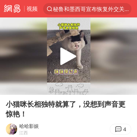
视频
秘鲁和墨西哥宣布恢复外交关系
“电影+”如何激发千亿级消费新活力？
泉州市委书记张毅恭被查
沙特土耳其巴基斯坦签署共同防务协议
河南将重点打击十类新型黑恶犯罪
老中医：立秋后养心是关键
中医教你一招提升气血
00:00
00:10
U17国足三连胜晋级明日之星半决赛
Play
Ent
full
四川宜宾市高县4.9级地震致1人死亡
小猫咪长相独特就算了，没想到声音更
惊艳！
全球首个长时储能一体化产业园量产
中巨芯：上半年归母净利润1405.77万元
哈哈影娱
4
江西