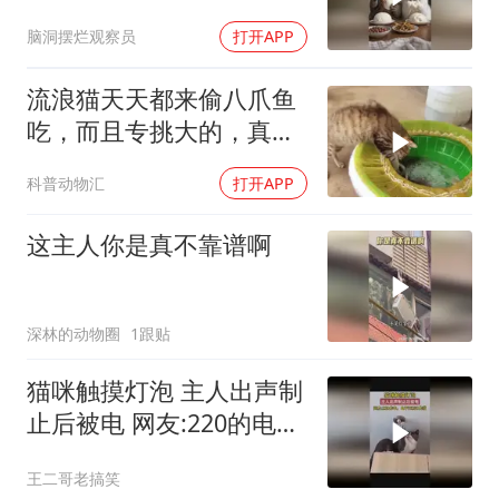
完太搞笑了！
脑洞摆烂观察员
打开APP
流浪猫天天都来偷八爪鱼
吃，而且专挑大的，真是
又坏又可爱
科普动物汇
打开APP
这主人你是真不靠谱啊
深林的动物圈
1跟贴
猫咪触摸灯泡 主人出声制
止后被电 网友:220的电，
电不死250的猫
王二哥老搞笑