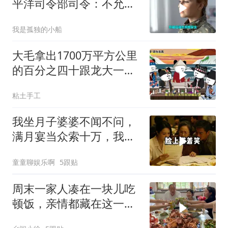
平洋司令部司令：不允许
任何国家主宰印太
我是孤独的小船
大毛拿出1700万平方公里
的百分之四十跟龙大一起
开发[震惊][震惊]
粘土手工
我坐月子婆婆不闻不问，
满月宴当众索十万，我笑
着转账宣布3件事
童童聊娱乐啊
5跟贴
周末一家人凑在一块儿吃
顿饭，亲情都藏在这一饭
一菜里