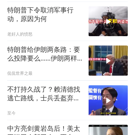
特朗普下令取消军事行
动，原因为何
老好人的愤怒
特朗普给伊朗两条路：要
么投降要么……伊朗两样
都不选，美军无人机又被
侃侃世界之最
打下来了
不打持久战了？赖清德找
逃亡路线，士兵丢盔弃
甲，解放军对其更名
至今
中方亮剑黄岩岛后！美太