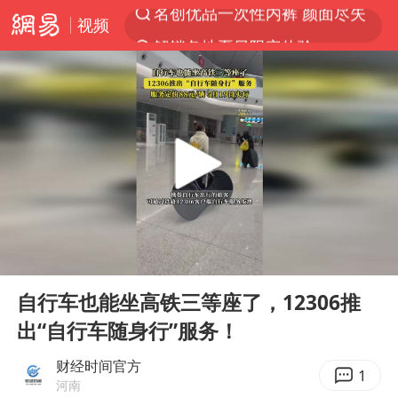
视频
解锁各地夏日限定体验
视频丨中国东方电气集团原党组副书记、董事宋致远被查
台风白海豚闭眼浙江上海处于危险半圆
香港宏福苑火灾或由烟头引起
网约车司机充电时猝死保险拒赔
中国父女泰国骑摩托车坠崖1死1伤
白海豚将正面袭击贯穿浙江
00:00
00:12
周末打虎 宋致远被查
Play
Ent
full
温州发布告全体市民书：非必要不外出
自行车也能坐高铁三等座了，12306推
出“自行车随身行”服务！
刘浩存百花奖开幕式红裙起舞
郑丽文：台湾从来没有“独立”过
财经时间官方
1
河南