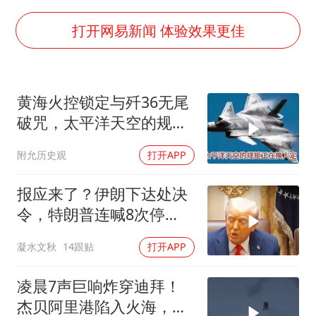
万岁山接盘烂尾恒大文旅城
泰国初中生饮弹自尽前开了26枪
打开网易新闻 体验效果更佳
多个明星演唱会取消
店主称换“青海拉面”招牌后生意更好
黄海火控锁定与歼36无尾
女儿为争财产堵门阻挠父亲出殡
破咒，太平洋天空的规矩
Kimi K3也失控了
正在换人定
附允历史观
打开APP
习近平心系体育强国建设
报应来了？伊朗下达处决
令，特朗普连喊8次停
手，海外资产遭清算
凝水文秋
14跟贴
打开APP
凌晨7声巨响炸穿迪拜！
杰贝阿里港陷入火海，美