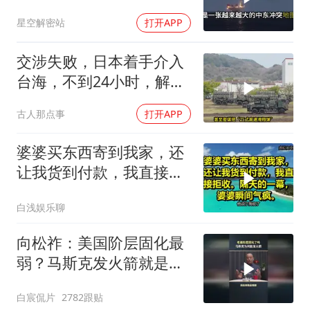
军弹药库告急让中东盟友
星空解密站
打开APP
彻底心寒
交涉失败，日本着手介入
台海，不到24小时，解放
军军机3路出动
古人那点事
打开APP
婆婆买东西寄到我家，还
让我货到付款，我直接拒
收。隔天的一幕，婆婆瞬
白浅娱乐聊
间气疯
向松祚：美国阶层固化最
弱？马斯克发火箭就是答
案！
白宸侃片
2782跟贴