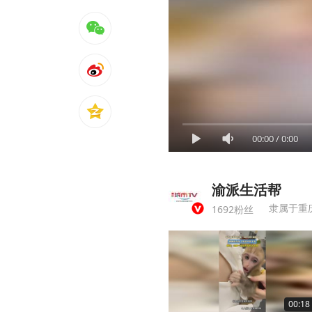
00:00
/
0:00
渝派生活帮
隶属于重
1692粉丝
00:18