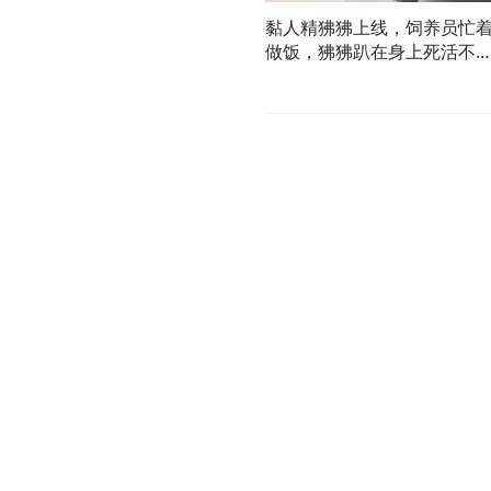
黏人精狒狒上线，饲养员忙
做饭，狒狒趴在身上死活不
下来