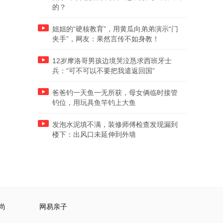
的？
姐姐的“硬核教育”，用黄瓜向弟弟演示“门
夹手”，网友：果然言传不如身教！
12岁摩洛哥男孩边境哭泣恳求西班牙士
兵：“可不可以不要把我遣返回国”
爸爸钓一天鱼一无所获，母女俩临时接管
钓位，用玩具鱼竿钓上大鱼
发泡水泥填不满，装修师傅检查发现漏到
楼下：出风口未延伸到外墙
尚
网易亲子