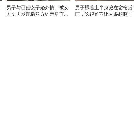
着
男子与已婚女子婚外情，被女
男子裸着上半身藏在窗帘后
肯
方丈夫发现后双方约定见面，
面，这很难不让人多想啊！
其酒后开车撞“情敌”结果错撞
路人