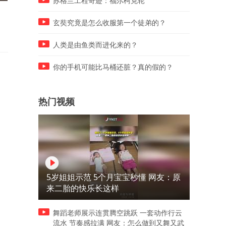
苏格兰工程奇迹：福尔柯克轮
精致婆婆带娃，每天妆容精
回填水泥凭空消失！楼上填
致，高跟鞋7公分起步，对孙
天填不满，不料楼下变成“泥
玄奘究竟是怎么收服第一个徒弟的？
女的爱丝毫不减
浆”
人类是由鱼类而进化来的？
你的手机可能比马桶还脏？真的假的？
热门视频
5岁姐姐示范 5个月宝宝秒懂 网友：原
来二胎的快乐长这样
舞蹈老师展示连贯腾空跳跃 一套动作行云
流水 节奏感拉满 网友：怎么做到又舞又武