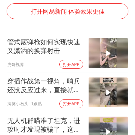
部分银行上调存款利率
打开网易新闻 体验效果更佳
白海豚突然大拐弯 走出罕见路线
中央气象台继续发布暴雨橙警
朱一龙的鼻子怎么了
管式霰弹枪如何实现快速
成都多趟列车临时停运
又潇洒的换弹射击
货车高速制动失灵 交警护航化险为夷
虎哥视界
打开APP
下党之路
穿插作战第一视角，哨兵
还没反应过来，直接就被
“干掉”了！
搞笑小石头
1跟贴
打开APP
无人机群瞄准了坦克，进
攻时才发现被骗了，这操