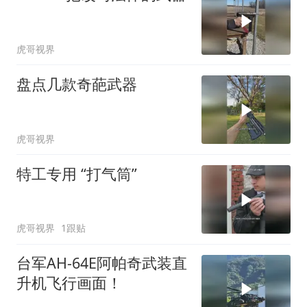
虎哥视界
盘点几款奇葩武器
虎哥视界
特工专用 “打气筒”
虎哥视界
1跟贴
台军AH-64E阿帕奇武装直
升机飞行画面！