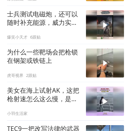
士兵测试电磁炮，还可以
随时补充能源，威力实在
太惊人了！
爆笑小天才
6跟贴
为什么一些靶场会把枪锁
在钢架或铁链上
虎哥视界
2跟贴
美女在海上试射AK，这把
枪射速怎么这么慢，是不
是出了问题
小羽生活家
TEC9一把改写法律的武器