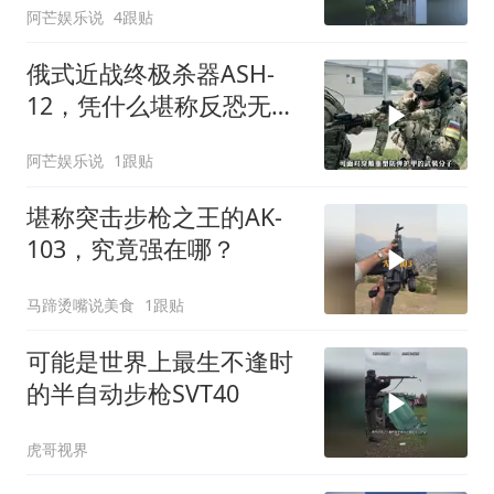
阿芒娱乐说
4跟贴
俄式近战终极杀器ASH-
12，凭什么堪称反恐无解
神器？
阿芒娱乐说
1跟贴
堪称突击步枪之王的AK-
103，究竟强在哪？
马蹄烫嘴说美食
1跟贴
可能是世界上最生不逢时
的半自动步枪SVT40
虎哥视界