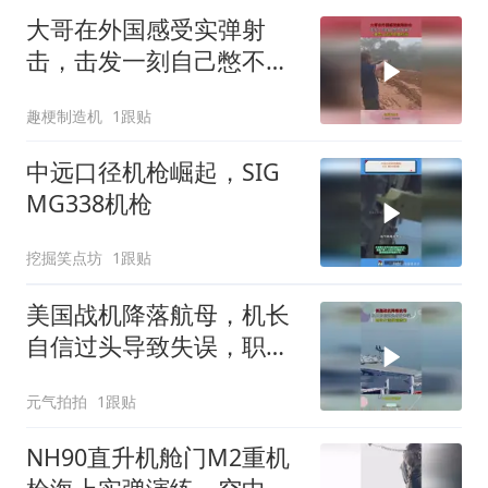
大哥在外国感受实弹射
击，击发一刻自己憋不住
笑了，真男人还得用真枪
趣梗制造机
1跟贴
啊
中远口径机枪崛起，SIG
MG338机枪
挖掘笑点坊
1跟贴
美国战机降落航母，机长
自信过头导致失误，职业
生涯提前结束
元气拍拍
1跟贴
NH90直升机舱门M2重机