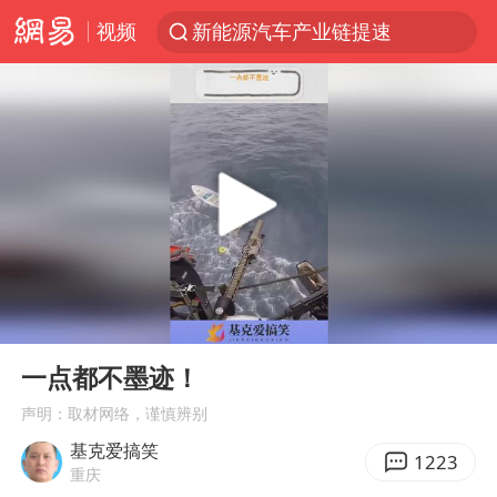
视频
新能源汽车产业链提速
费大厨不自称“大王”了
SK海力士回应“或出售重庆工厂”传闻
血指纹匹配成功，20年悬案告破！凶手被执行死刑
独闯南太行失联14天的女子已找到
辽宁28名务农人员中暑死亡？官方辟谣
大疆错失宇树
00:00
00:22
演员秦焰去世 曾出演《狂飙》
Play
Ent
full
大连一起飞航班因乘客可乐爆瓶折返
一点都不墨迹！
医疗垃圾做手机壳 这也是谋财害命
声明：取材网络，谨慎辨别
基克爱搞笑
7月CPI同比上涨0.5% 经济内生增长动力持续增强
1223
重庆