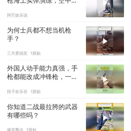
枪海上实弹演练，空中火
力全开
阿芒娱乐说
为何士兵都不想当机枪
手？
三月爱搞笑
1跟贴
外国人动手能力真强，手
枪都能改成冲锋枪，一言
不合直接扫射
段子欢乐谷
1跟贴
你知道二战最拉胯的武器
有哪些吗？
爆笑瓢虫
1跟贴