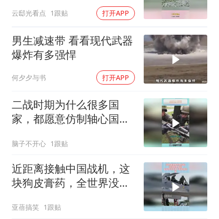
作都看傻了吧！
云邸光看点
1跟贴
打开APP
男生减速带 看看现代武器
爆炸有多强悍
何夕夕与书
打开APP
二战时期为什么很多国
家，都愿意仿制轴心国的
武器？
脑子不开心
1跟贴
近距离接触中国战机，这
块狗皮膏药，全世界没有
第二家能做出来
亚蓓搞笑
1跟贴