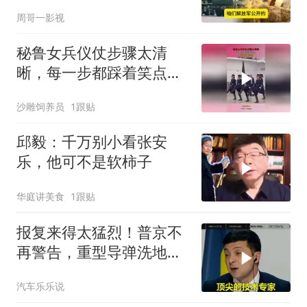
周哥一影视
秘鲁女兵仪仗步骤太清
晰，每一步都踩着笑点，
脚不麻算我输！
沙雕饲养员
1跟贴
邱毅：千万别小看张安
乐，他可不是软柿子
华庭讲美食
1跟贴
报复来得太猛烈！普京不
再警告，重型导弹洗地，
连端美日两大命门
汽车乐乐说