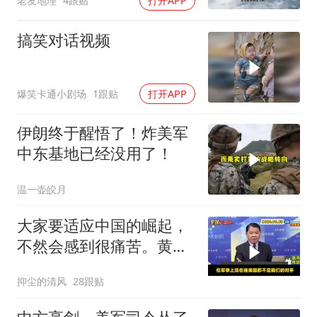
老友地理
4跟贴
打开APP
搞笑对话视频
爆笑卡通小剧场
1跟贴
打开APP
伊朗终于醒悟了！炸美军
中东基地已经没用了！
温一壶皎月
大家要适应中国的崛起，
不然会感到很痛苦。黄征
辉与马教授观察
抑尘的清风
28跟贴