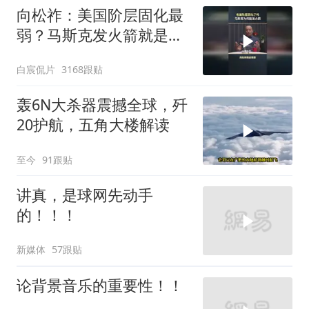
向松祚：美国阶层固化最
弱？马斯克发火箭就是答
案！
白宸侃片
3168跟贴
轰6N大杀器震撼全球，歼
20护航，五角大楼解读
至今
91跟贴
讲真，是球网先动手
的！！！
新媒体
57跟贴
论背景音乐的重要性！！