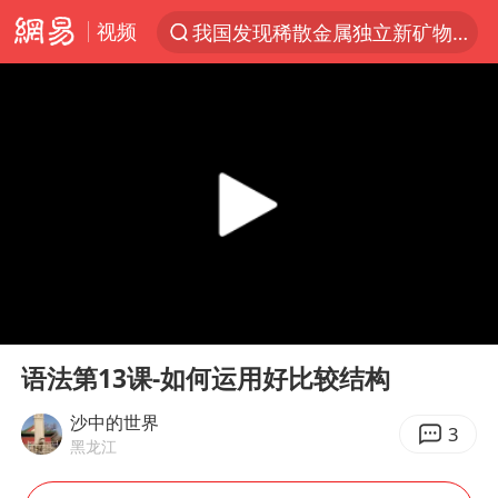
视频
我国发现稀散金属独立新矿物——乌斯河锗矿
台风“白海豚”登陆 各地各部门全力应对
部分银行上调存款利率
小沈阳加盟《披荆斩棘》
新疆生产建设兵团生态环境局原局长被查
朱一龙的鼻子怎么了
上海暴雨已致多处积水
00:00
17:36
三预警齐发 11个省份有大到暴雨
Play
Ent
full
上海地铁4条线路全线停运
语法第13课-如何运用好比较结构
上海鼓励居家办公
沙中的世界
3
黑龙江
4.2平卫生间补漏注胶花1.55万