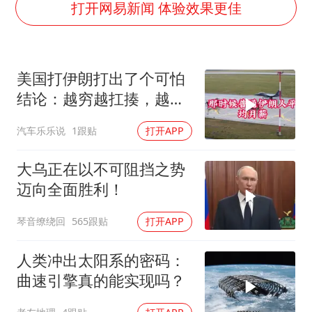
国乒连续两站无缘冠军
打开网易新闻 体验效果更佳
5万小车卖不动 微型代步车集体遇冷
湖北启动重大气象灾害三级应急响应
美国打伊朗打出了个可怕
白海豚路径图
结论：越穷越扛揍，越富
周星驰妈妈现身香港首映礼
越怕死！
汽车乐乐说
1跟贴
打开APP
56岁刘奕君跟13岁女儿合跳
大疆错失宇树
大乌正在以不可阻挡之势
从科技创新看开局起步的时与势
迈向全面胜利！
琴音缭绕回
565跟贴
打开APP
人类冲出太阳系的密码：
曲速引擎真的能实现吗？