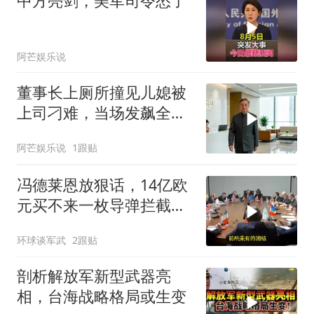
中方亮剑，美军司令怂了
阿芒娱乐说
董事长上厕所撞见儿媳被
上司刁难，当场发飙全场
傻眼
阿芒娱乐说
1跟贴
冯德莱恩放狠话，14亿欧
元买不来一枚导弹拦截！
基辅的夜，太黑了
环球谈军武
2跟贴
剖析解放军新型武器亮
相，台海战略格局或生变