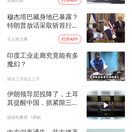
透视到底
打开APP
穆杰塔巴藏身地已暴露？
特朗普放话采取斩首行
动，美军机又被击落
古人那点事
打开APP
印度工业走廊究竟能有多
魔幻？
烽火三月佳人三千
伊朗领导层投降了，土耳
其提醒中国，抓紧限三国
结盟！
搞笑哈蘑菇
1跟贴