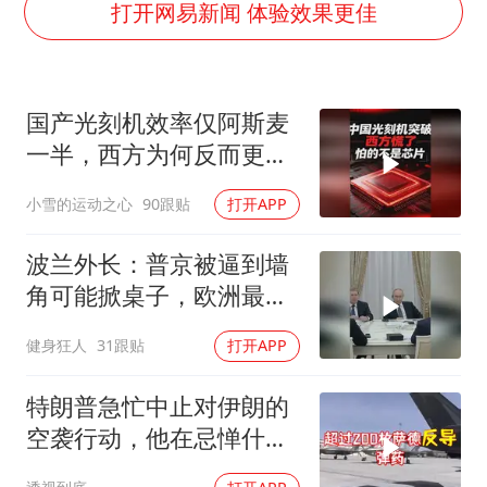
打开网易新闻 体验效果更佳
几元成本的AI广告导致千万市值蒸发
《欢迎来龙餐馆》口碑
国产光刻机效率仅阿斯麦
WTT瑞典大满贯女单签表出炉
一半，西方为何反而更
商场现钱学森巨幅海报 负责人回应
慌？
乐享全民健身 共筑健康中国
小雪的运动之心
90跟贴
打开APP
波兰外长：普京被逼到墙
角可能掀桌子，欧洲最担
心的不是俄军有多强
健身狂人
31跟贴
打开APP
特朗普急忙中止对伊朗的
空袭行动，他在忌惮什
么，谁出手拦阻