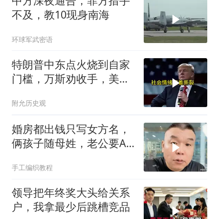
中方深夜通告，菲方措手
不及，教10现身南海
环球军武密语
特朗普中东点火烧到自家
门槛，万斯劝收手，美国
本土真可能挨打
附允历史观
婚房都出钱只写女方名，
俩孩子随母姓，老公要AA
制？七公句句扎心
手工编织教程
领导把年终奖大头给关系
户，我拿最少后跳槽竞品