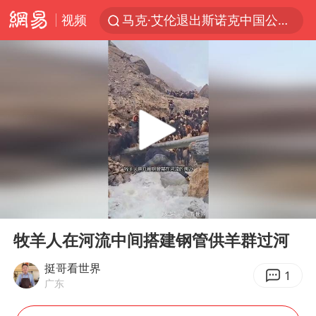
马克·艾伦退出斯诺克中国公开赛
视频
新疆优化调整景区内自驾服务费
微信又有新功能，你可以“撤回”你的撤回了！
上四休三，但降薪1000元，你接受吗？
情侣平潭拍日出坠崖1死1伤
黄金牛市回来了吗
台当局重金为“台独”织“皇帝新衣”
00:00
00:29
白海豚将正面袭击贯穿浙江
Play
Ent
酒店回应车内过夜被收150元
full
牧羊人在河流中间搭建钢管供羊群过河
杭州全市有序停课
挺哥看世界
1
广东
“不怕六爷挂得多 就怕六爷挂一颗”
全民健身事业高质量发展