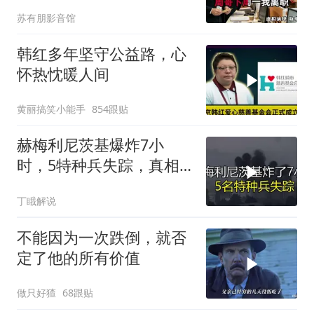
苏有朋影音馆
韩红多年坚守公益路，心
怀热忱暖人间
黄丽搞笑小能手
854跟贴
赫梅利尼茨基爆炸7小
时，5特种兵失踪，真相
远超想象
丁睋解说
不能因为一次跌倒，就否
定了他的所有价值
做只好猹
68跟贴