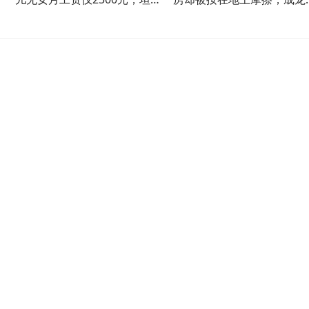
最后悔没生娃
底输哪？