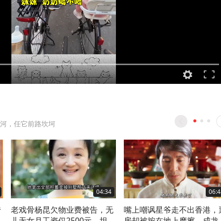
河，任它前路坎坷
04:34
06:4
传
老戏骨杨昆欠物业费被告，无
嘴上嘲讽星爷走不出香港，
造
儿无女月工资仅2500元，坦言
房却被按在地上摩擦，成龙