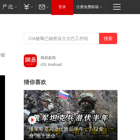
登录
注册免费邮箱
举报
网易新闻
iOS
Android
猜你喜欢
俄军坦克兵潜伏敌后半年，T-72变
身“地下堡垒”