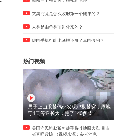
苏格兰工程奇迹：福尔柯克轮
底打服
玄奘究竟是怎么收服第一个徒弟的？
人类是由鱼类而进化来的？
你的手机可能比马桶还脏？真的假的？
热门视频
男子上山采菌偶然发现鸡枞菌窝，原地
守1天等它长大：挖了140多朵
美国渔民钓获鲨鱼徒手将其拽回大海 目击
者直呼震惊 （视频来源：参考消息）