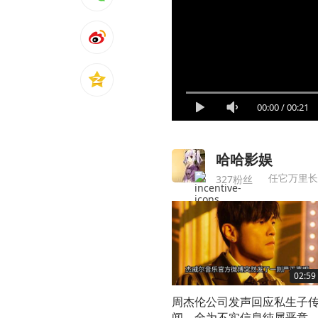
00:00
/
00:21
哈哈影娱
任它万里长
327粉丝
02:59
周杰伦公司发声回应私生子
闻，全为不实信息纯属恶意