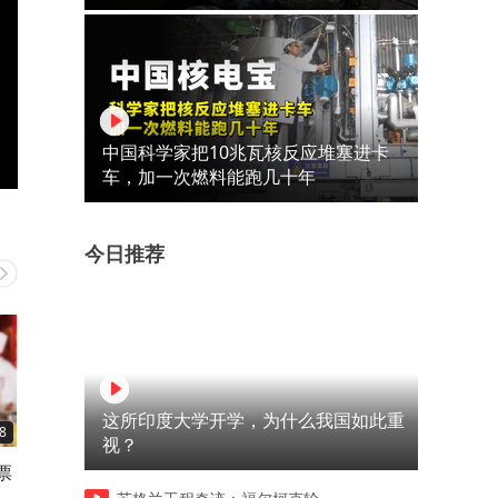
中国科学家把10兆瓦核反应堆塞进卡
车，加一次燃料能跑几十年
今日推荐
这所印度大学开学，为什么我国如此重
8
01:26
01:18
视？
票
一脚踹碎自律梦，三拳打散硬
三百六十行，行行出朱之文
到
汉魂，自律天花板花小龙被彻
就没有他驾驭不了的角色！