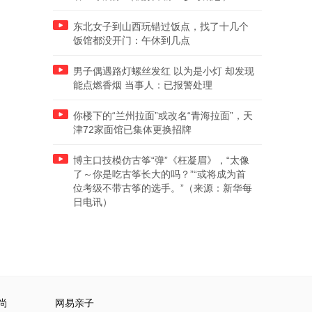
东北女子到山西玩错过饭点，找了十几个
饭馆都没开门：午休到几点
男子偶遇路灯螺丝发红 以为是小灯 却发现
能点燃香烟 当事人：已报警处理
你楼下的“兰州拉面”或改名“青海拉面”，天
津72家面馆已集体更换招牌
博主口技模仿古筝“弹”《枉凝眉》，“太像
了～你是吃古筝长大的吗？”“或将成为首
位考级不带古筝的选手。”（来源：新华每
日电讯）
尚
网易亲子