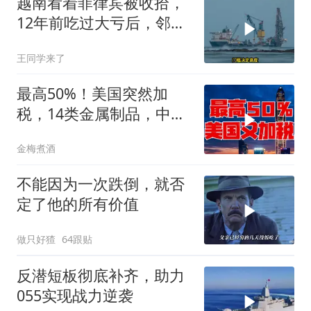
越南看着菲律宾被收拾，
12年前吃过大亏后，邻国
早明白了一个道理
王同学来了
最高50%！美国突然加
税，14类金属制品，中国
机电首当其冲
金梅煮酒
不能因为一次跌倒，就否
定了他的所有价值
做只好猹
64跟贴
反潜短板彻底补齐，助力
055实现战力逆袭