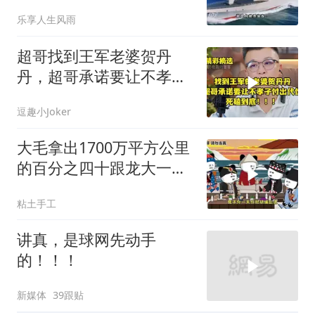
乐享人生风雨
超哥找到王军老婆贺丹
丹，超哥承诺要让不孝子
付出代价，死磕到底
逗趣小Joker
大毛拿出1700万平方公里
的百分之四十跟龙大一起
开发[震惊][震惊]
粘土手工
讲真，是球网先动手
的！！！
新媒体
39跟贴