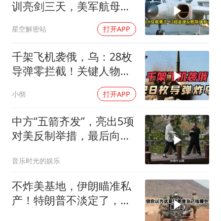
训亮剑三天，美军航母从
南海跑了
星空解密站
打开APP
千架飞机袭俄，乌：28枚
导弹零拦截！关键人物被
杀，普京2动作
小彻
打开APP
中方“五箭齐发”，亮出5项
对美反制举措，最后向美
方提出一项要求
音乐时光的娱乐
不炸美基地，伊朗瞄准私
产！特朗普不淡定了，被
死死捏住七寸