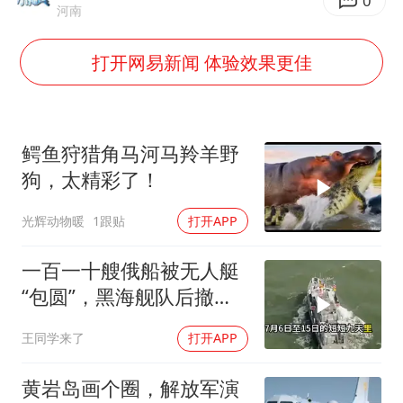
国防部：坚决反制任何闹海挑衅图谋
0
河南
胡彦斌韩磊 谁帮谁
打开网易新闻 体验效果更佳
胡彦斌获《歌手2026》歌王
秋天的第一杯奶茶到底有多火
38岁演员求职万岁山NPC成功
鳄鱼狩猎角马河马羚羊野
我国外贸延续良好增长态势
狗，太精彩了！
胜宏科技：股票交易异常波动
光辉动物暖
1跟贴
打开APP
夯实基础开新局
一百一十艘俄船被无人艇
“包圆”，黑海舰队后撤数
百里，制海权彻底易手
王同学来了
打开APP
黄岩岛画个圈，解放军演