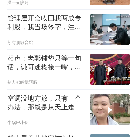
温一壶皎月
管理层开会收回我两成专
利股，我当场签字，注销
核心技术授权，全员慌了
苏有朋影音馆
相声：老郭铺垫只等一句
话，谦哥迷糊接一嘴，包
袱瞬间完成升华
别人都叫我阿腈
空调没地方放，只有一个
办法，那就是从天上走，
老师傅一招拿下
牛锅巴小钒