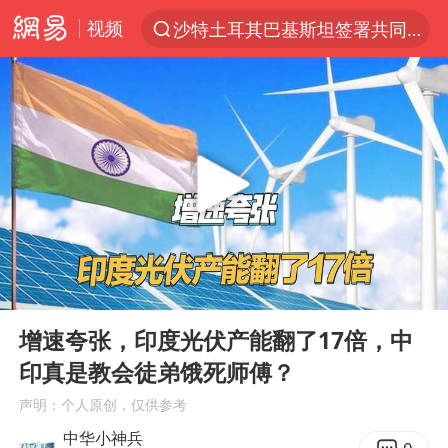
视频
沙特土耳其巴基斯坦签署共同防务协议
“电影+”如何激发千亿级消费新活力？
泉州市委书记张毅恭被查
台风白海豚已进入24小时警戒线
全球首个长时储能一体化产业园量产
台风白海豚或吞并鲸鱼 登陆地点更新
四川宜宾市高县4.9级地震致1人死亡
00:00
03:09
名创优品回应女子吐槽内裤质量差
Play
Ent
full
中巨芯：上半年归母净利润1405.77万元
增速夸张，印度光伏产能翻了17倍，中
印真是教会徒弟饿死师傅？
中国女篮70-67险胜尼日利亚女篮
声明：个人原创，仅供参考
U17国足点球大战淘汰河床晋级决赛
中华小神兵