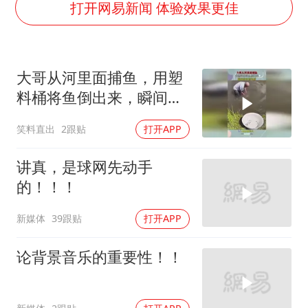
“老头乐”悬挂“蒙H好几个8”上路
打开网易新闻 体验效果更佳
湖北公开征集涉黑涉恶线索
被错换37年女子起诉医院：本不需辍学
大哥从河里面捕鱼，用塑
中方公布5项对美反制措施
料桶将鱼倒出来，瞬间就
男子出狱前8天被改判死缓
被惊艳到！
笑料直出
2跟贴
打开APP
四预警齐发！双台风影响多个海域
13岁少年白天写作业晚上夜市炒粉
讲真，是球网先动手
坚持党全面领导和党中央集中统一领导
的！！！
新媒体
39跟贴
打开APP
论背景音乐的重要性！！