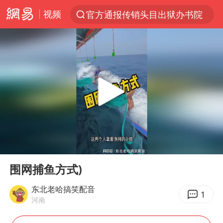
视频
官方通报传销头目出狱办书院
服务提质，内需扩容有保障
普京宣布多项人事调整
美股收盘：道指再创历史新高
22岁女生南太行山失联已十天
人贩子“梅姨”真名谢家梅
宝妈回应打疫苗护士被指不专业
00:00
00:12
强台风白海豚逐渐向我国靠近
Play
Ent
full
被一条街帮助的“煎饼叔叔”去世
围网捕鱼方式)
为鼓励女儿 41岁妈妈考上985研究生
东北老哈搞笑配音
1
河南
蜜雪冰城员工抽烟收银 门店现已停业