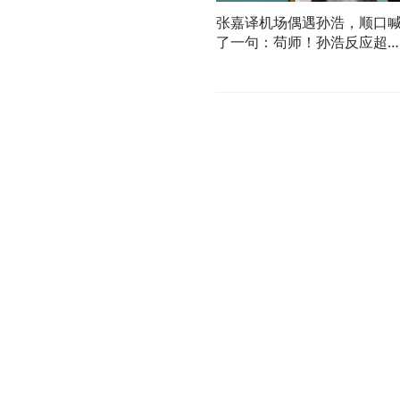
张嘉译机场偶遇孙浩，顺口
了一句：苟师！孙浩反应超
笑