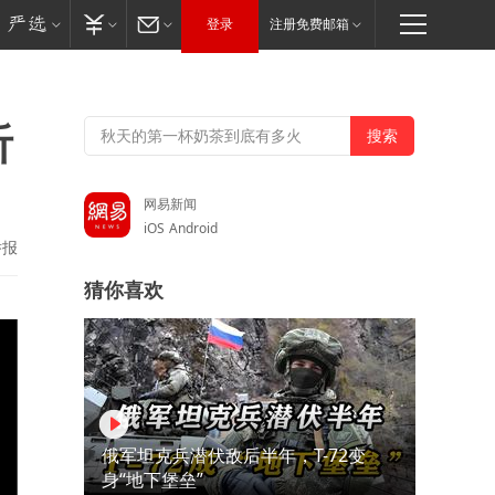
登录
注册免费邮箱
听
网易新闻
iOS
Android
举报
猜你喜欢
俄军坦克兵潜伏敌后半年，T-72变
身“地下堡垒”