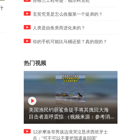
苏格兰工程奇迹：福尔柯克轮
什
海豹误把人当成同类，放下戒
今日（8月6日）横滨的冠军
备，最终被抓。
赛，全天全部赛程安排。
玄奘究竟是怎么收服第一个徒弟的？
人类是由鱼类而进化来的？
你的手机可能比马桶还脏？真的假的？
热门视频
美国渔民钓获鲨鱼徒手将其拽回大海
目击者直呼震惊 （视频来源：参考消
息）
12岁摩洛哥男孩边境哭泣恳求西班牙士
兵：“可不可以不要把我遣返回国”