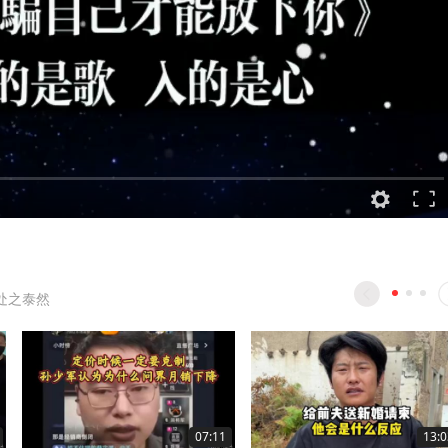
 处之泰然
07:11
13:0