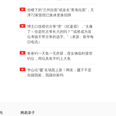
你楼下的“兰州拉面”或改名“青海拉面”，天
津72家面馆已集体更换招牌
博主口技模仿古筝“弹”《枉凝眉》，“太像
了～你是吃古筝长大的吗？”“或将成为首
位考级不带古筝的选手。”（来源：新华每
日电讯）
爸爸钓一天鱼一无所获，母女俩临时接管
钓位，用玩具鱼竿钓上大鱼
华山论“毽”名场面上新！网友：毽子不是
你踢我捡，我踢你捡吗
尚
网易亲子