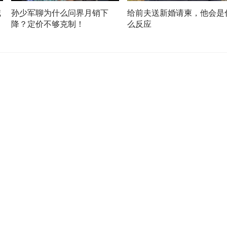
喊
孙少军聊为什么问界月销下
给前夫送新婚请柬，他会是
搞
降？定价不够克制！
么反应