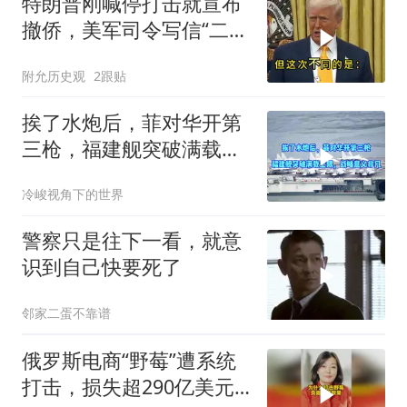
特朗普刚喊停打击就宣布
撤侨，美军司令写信“二选
一”，伊朗这回还会上当
附允历史观
2跟贴
吗？
挨了水炮后，菲对华开第
三枪，福建舰突破满载上
限，战略意义非凡
冷峻视角下的世界
警察只是往下一看，就意
识到自己快要死了
邻家二蛋不靠谱
俄罗斯电商“野莓”遭系统
打击，损失超290亿美元#