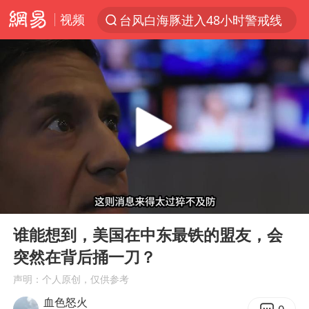
视频
台风白海豚进入48小时警戒线
以“新”破局 首发经济点亮城市消费活力
中方回应是否在太平洋海底开采稀土
宇树科技发行价格150.80元/股
泰国一女公务员妆容引争议 本人回应
外交部发言人就广岛核爆81周年等答记者问
贵州轮胎子公司获美国退税8136万
00:00
07:33
吉林一“温度计大楼”读数爆表
Play
Ent
full
台风白海豚影响中国已成定局
谁能想到，美国在中东最铁的盟友，会
突然在背后捅一刀？
扎哈罗娃批广岛市长不提美国原子弹
声明：个人原创，仅供参考
27岁女子成组织卖淫集团主犯被通缉
血色怒火