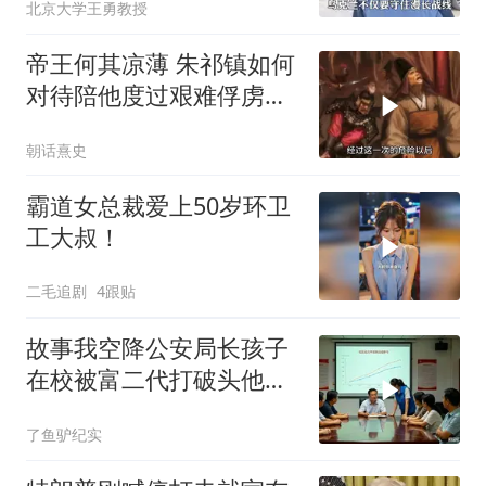
北京大学王勇教授
帝王何其凉薄 朱祁镇如何
对待陪他度过艰难俘虏生
涯的袁彬
朝话熹史
霸道女总裁爱上50岁环卫
工大叔！
二毛追剧
4跟贴
故事我空降公安局长孩子
在校被富二代打破头他爹
叫嚣开个价
了鱼驴纪实