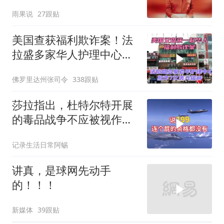
野莓＃殃及池鱼
雨果说
27跟贴
美国查获福利欺诈案！法
拉盛多家华人护理中心欺
诈7亿美元福利！
佛罗里达州张司令
338跟贴
莎拉指出，杜特尔特开展
的毒品战争不应被视作反
人类罪，国际刑事法院风
记录生活日常阿蜴
波扩大
讲真，是球网先动手
的！！！
新媒体
39跟贴