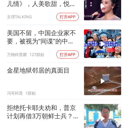
儿情》，人美歌甜，悦耳
舒心！
文理TALKING
打开APP
美国不留，中国企业家不
要，被视为“间谍”的中国
留学生没有出路
万物科普菌
127跟贴
打开APP
金星地狱邻居的真面目
冯哥科普
1跟贴
拒绝托卡耶夫劝和，普京
计划再借3万朝鲜士兵？
泽连斯基处境不妙