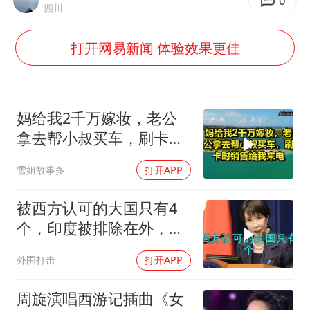
我国编制完成新版全月地质图
0
四川
U17国足1分钟轰2球
打开网易新闻 体验效果更佳
女子利用漏洞0元薅走3000多件家电
80后女柜员逆袭成4200亿银行副行长
24小时不关空调 电费会更低吗
妈给我2千万嫁妆，老公
东方甄选被判赔偿江小白30万元
拿去帮小叔买车，刷卡时
销售给我来电！
村民谈“梅姨”：叫的其实是“媒姨”
雪姐故事多
打开APP
奋进开新局 实干挑大梁
被西方认可的大国只有4
个，印度被排除在外，为
何只能算准大国？
外围打击
打开APP
周旋演唱西游记插曲《女