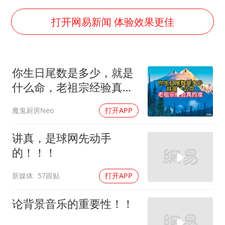
5万小车卖不动 微型代步车集体遇冷
白海豚路径图
打开网易新闻 体验效果更佳
上海地铁4条线路全线停运
周星驰妈妈现身香港首映礼
你生日尾数是多少，就是
湖北启动重大气象灾害三级应急响应
什么命，老祖宗经验真的
大疆错失宇树
准
魔鬼厨房Neo
打开APP
三预警齐发 11个省份有大到暴雨
从科技创新看开局起步的时与势
讲真，是球网先动手
的！！！
新媒体
57跟贴
打开APP
论背景音乐的重要性！！