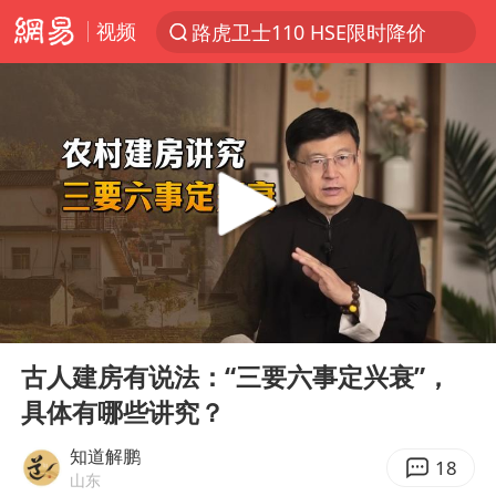
视频
路虎卫士110 HSE限时降价
台风“白海豚”登陆 各地各部门全力应对
我国发现稀散金属独立新矿物——乌斯河锗矿
部分银行上调存款利率
小沈阳加盟《披荆斩棘》
新疆生产建设兵团生态环境局原局长被查
朱一龙的鼻子怎么了
00:00
02:41
律师谈贾冰私人饭局被偷拍
Play
Ent
full
4.2平卫生间补漏注胶花1.55万
古人建房有说法：“三要六事定兴衰”，
具体有哪些讲究？
国乒连续两站无缘冠军
上海鼓励居家办公
知道解鹏
18
山东