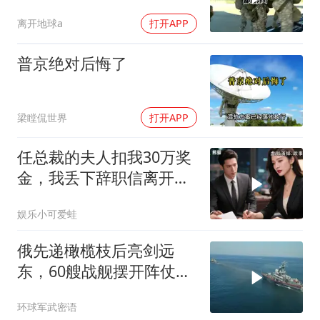
离开地球a
打开APP
普京绝对后悔了
梁瞠侃世界
打开APP
任总裁的夫人扣我30万奖
金，我丢下辞职信离开，
当晚她慌忙问：甲方只和
娱乐小可爱蛙
你签约
俄先递橄榄枝后亮剑远
东，60艘战舰摆开阵仗，
日本敢动北方四岛？
环球军武密语