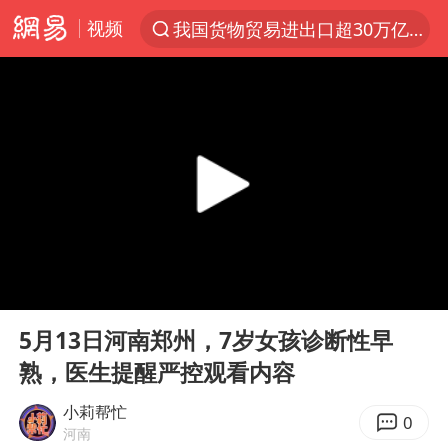
我国货物贸易进出口超30万亿元
视频
上半年我国机械工业经济运行稳中有进
官方通报教师招聘笔试前13名被淘汰
河南撤回“领导带薪错峰休假”通知
泰国枪击案凶手先杀祖父母后行凶
台风“白海豚”体型变大！环流面积接近13个浙江那么大
泰国校园枪击案死亡人数升至7人
东航新规：提前14天可免费退改签
00:00
00:30
Play
Ent
国防部：坚决反制任何闹海挑衅图谋
full
5月13日河南郑州，7岁女孩诊断性早
四川宜宾地震网友称睡觉被摇醒
熟，医生提醒严控观看内容
曝美拒绝乌增购“爱国者”导弹请求
小莉帮忙
0
陕西省委书记赶赴柞水县杏坪镇
河南