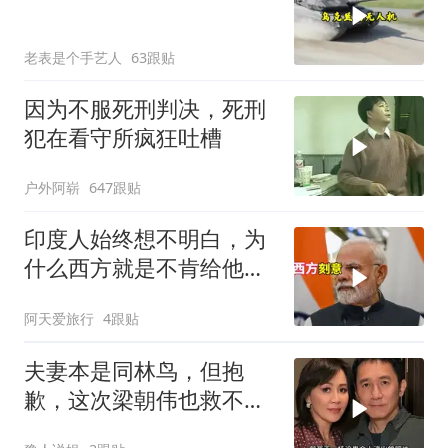
老表是个手艺人
63跟贴
因为不服死刑判决，死刑
犯在看守所疯狂吐槽
户外阿崭
647跟贴
印度人始终想不明白，为
什么西方就是不肯给他们
一个大国的体面
阿天爱旅行
4跟贴
夫妻本是同林鸟，但抱
歉，这次梁朝伟也救不了
“不得体”的刘嘉玲