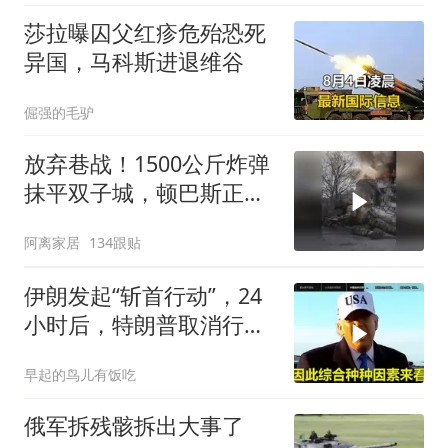
莎拉曝囚父红疹危殆恐死
异国，马科斯进退维谷
倔强的毛驴
放弃巷战！1500公斤炸弹
抹平双子城，顿巴斯正变
成一场拆城游戏
阿离家居
134跟贴
伊朗发起“斩首行动”，24
小时后，特朗普取消行
动？美开始撤侨
早起的鸟儿有饭吃
俄军拆残骸拆出大事了