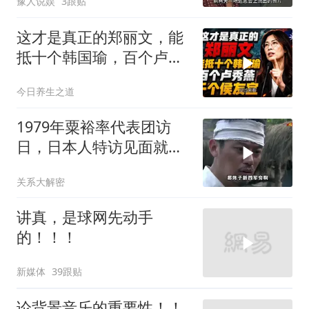
豫人说娱
3跟贴
这才是真正的郑丽文，能
抵十个韩国瑜，百个卢秀
燕，千个侯友宜
今日养生之道
1979年粟裕率代表团访
日，日本人特访见面就喊
首长好
关系大解密
讲真，是球网先动手
的！！！
新媒体
39跟贴
论背景音乐的重要性！！