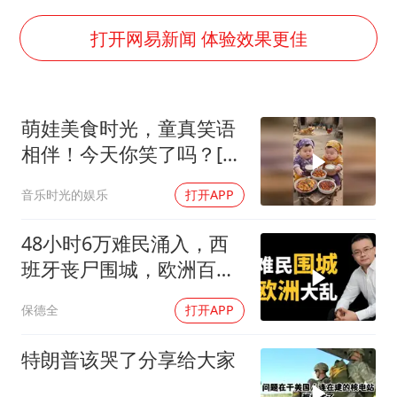
女孩摆摊卖菌子时收到北大通知书
打开网易新闻 体验效果更佳
改名后的“青海拉面”店
命案逃犯躲进深山21年活得像野人
广岛核爆81周年央视播《奥本海默》
萌娃美食时光，童真笑语
相伴！今天你笑了吗？[捂
全球百万人“花钱干农活”
脸][捂脸][捂脸]
DeepSeek投资宇树科技意味什么
音乐时光的娱乐
打开APP
东方之约 相约未来
48小时6万难民涌入，西
班牙丧尸围城，欧洲百年
霸权终极反噬！
保德全
打开APP
特朗普该哭了分享给大家