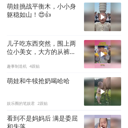
萌娃挑战平衡木，小小身
躯稳如山！😍👍
儿子吃东西突然，围上两
位小美女，大方的从裤兜
掏出娃哈哈！
趣事制造机
4跟贴
萌娃和牛犊抢奶喝哈哈
娱乐圈的笔娱君
2跟贴
看到不是妈妈后 满是委屈
和失落