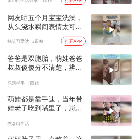
朱姐的生活分享
1跟贴
打开APP
网友晒五个月宝宝洗澡，
从头浇水瞬间表情太可
爱，醒醐灌顶具象化了！
搞笑可爱达
3跟贴
打开APP
爸爸是双胞胎，萌娃爸爸
叔叔傻傻分不清楚，辨真
假的反应太逗了！
乐活捕手
1跟贴
萌娃都是靠手速，当年带
娃老子吃到嘴里了，崽子
都给我扣出来
杰森聊生活