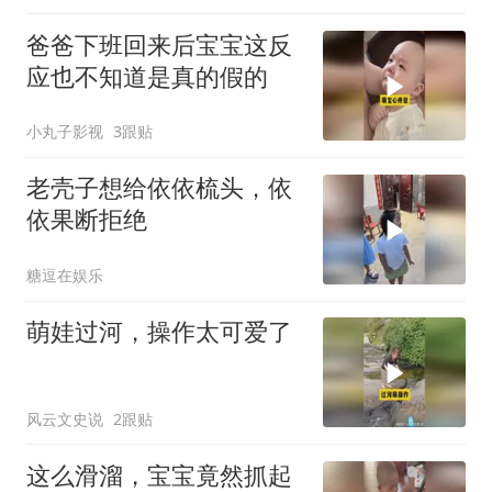
爸爸下班回来后宝宝这反
应也不知道是真的假的
小丸子影视
3跟贴
老壳子想给依依梳头，依
依果断拒绝
糖逗在娱乐
萌娃过河，操作太可爱了
风云文史说
2跟贴
这么滑溜，宝宝竟然抓起