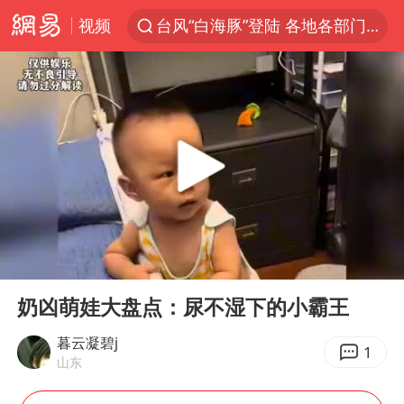
视频
台风“白海豚”登陆 各地各部门全力应对
江苏昆山升级发布暴雨红警
白海豚会重现杜苏芮强度吗
人形机器人第一股
中国女篮热身赛再胜尼日利亚女篮
上海地铁4条线路全线停运
宇树申购 中一签有望赚20万元
00:00
05:00
白海豚路径图
Play
Ent
full
白海豚可深入内陆制造大范围风雨
奶凶萌娃大盘点：尿不湿下的小霸王
推研发找资金只为自救？蔡磊回应
暮云凝碧j
1
山东
男子结婚8年3个女儿都不是亲生