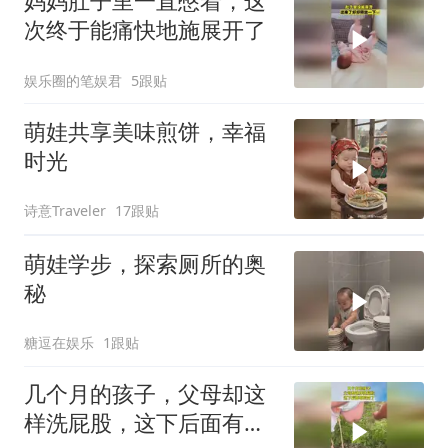
妈妈肚子里一直憋着，这
次终于能痛快地施展开了
娱乐圈的笔娱君
5跟贴
萌娃共享美味煎饼，幸福
时光
诗意Traveler
17跟贴
萌娃学步，探索厕所的奥
秘
糖逗在娱乐
1跟贴
几个月的孩子，父母却这
样洗屁股，这下后面有的