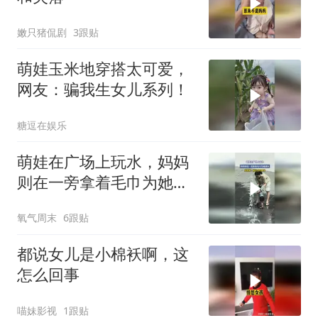
嫩只猪侃剧
3跟贴
萌娃玉米地穿搭太可爱，
网友：骗我生女儿系列！
糖逗在娱乐
萌娃在广场上玩水，妈妈
则在一旁拿着毛巾为她擦
水，拍摄者：她也太可爱
氧气周末
6跟贴
啦
都说女儿是小棉袄啊，这
怎么回事
喵妹影视
1跟贴