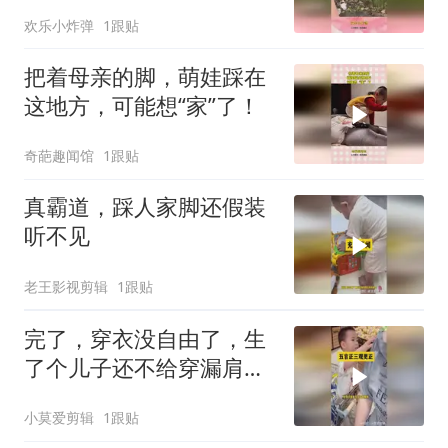
受了
欢乐小炸弹
1跟贴
把着母亲的脚，萌娃踩在
这地方，可能想“家”了！
奇葩趣闻馆
1跟贴
真霸道，踩人家脚还假装
听不见
老王影视剪辑
1跟贴
完了，穿衣没自由了，生
了个儿子还不给穿漏肩衣
服
小莫爱剪辑
1跟贴