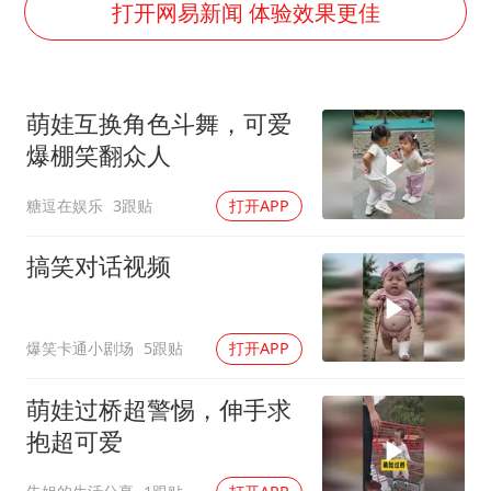
NBA传奇教练老尼尔森去世
打开网易新闻 体验效果更佳
手机真会“偷听”我们说话吗
轰-6K到底是不是战略轰炸机
萌娃互换角色斗舞，可爱
“皋”在低处
爆棚笑翻众人
面对面丨蔡磊：与渐冻症抗争 纵使不敌 也不屈服
糖逗在娱乐
3跟贴
打开APP
加沙约14万栋建筑被完全摧毁
从科技创新看开局起步的时与势
搞笑对话视频
爆笑卡通小剧场
5跟贴
打开APP
萌娃过桥超警惕，伸手求
抱超可爱