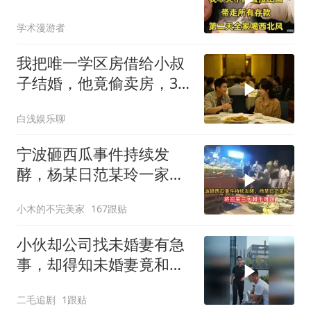
存款，第二天全家
学术漫游者
我把唯一学区房借给小叔
子结婚，他竟偷卖房，3
天后夫妻被刑拘
白浅娱乐聊
宁波砸西瓜事件持续发
酵，杨某日范某玲一家，
将迎来三大棘手难题
小木的不完美家
167跟贴
小伙却公司找未婚妻有急
事，却得知未婚妻竟和别
人订婚！
二毛追剧
1跟贴