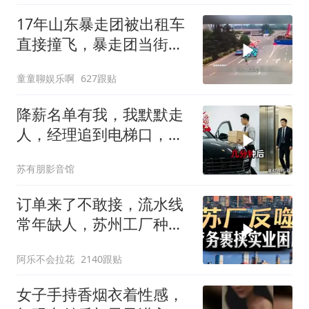
17年山东暴走团被出租车
直接撞飞，暴走团当街拦
路为什么如此猖獗
童童聊娱乐啊
627跟贴
降薪名单有我，我默默走
人，经理追到电梯口，见
我坐上保时捷愣住
苏有朋影音馆
订单来了不敢接，流水线
常年缺人，苏州工厂种下
的因，如今尝到苦
阿乐不会拉花
2140跟贴
女子手持香烟衣着性感，