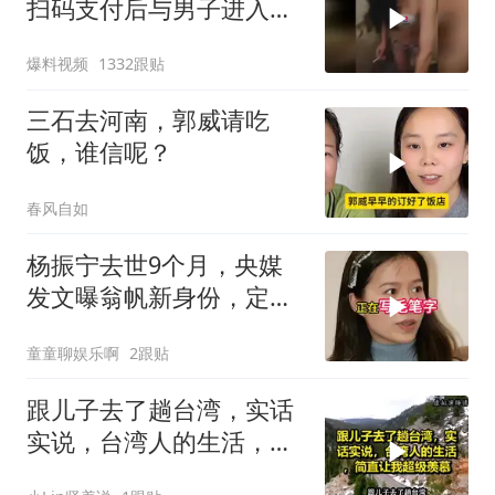
扫码支付后与男子进入昏
暗房间！
爆料视频
1332跟贴
三石去河南，郭威请吃
饭，谁信呢？
春风自如
杨振宁去世9个月，央媒
发文曝翁帆新身份，定居
英国传闻早有真相
童童聊娱乐啊
2跟贴
跟儿子去了趟台湾，实话
实说，台湾人的生活，简
直让我超级羡慕