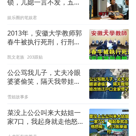
锁，儿媳一言不发，五天
后丈夫收传票
娱乐圈的笔娱君
2013年，安徽大学教师郭
春牛被执行死刑，行刑前
痛哭与母亲告
凯文老族
203跟贴
公公骂我儿子，丈夫冷眼
婆婆偷笑，隔天我带娃改
姓迁户口全家懵了！
雪姐故事多
菜没上公公叫来大姑姐一
家7口，我起身就走他怒
喊：1万3账单谁付