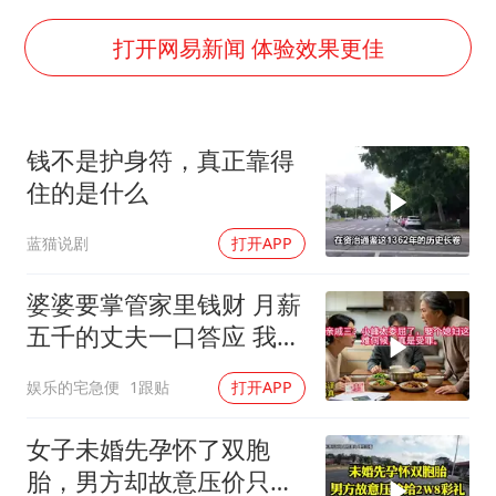
扎哈罗娃批广岛市长不提美国原子弹
泰国一女公务员妆容引争议 本人回应
打开网易新闻 体验效果更佳
女子利用漏洞0元薅走3000多件家电
把党建设得更加坚强有力
钱不是护身符，真正靠得
关之琳否认与27岁模特的恋情
住的是什么
多地要求领导干部带头休假
蓝猫说剧
打开APP
奋进开新局 实干挑大梁
婆婆要掌管家里钱财 月薪
五千的丈夫一口答应 我拒
交工资卡不做饭
娱乐的宅急便
1跟贴
打开APP
女子未婚先孕怀了双胞
胎，男方却故意压价只给