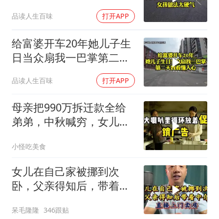
2万8彩礼
品读人生百味
打开APP
给富婆开车20年她儿子生
日当众扇我一巴掌第二天
我看懂人心
品读人生百味
打开APP
母亲把990万拆迁款全给
弟弟，中秋喊穷，女儿笑
怼：你的钱又没给我
小怪吃美食
女儿在自己家被挪到次
卧，父亲得知后，带着中
介直接上门卖房
呆毛隆隆
346跟贴