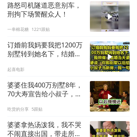
路怒司机隧道恶意别车，
刑拘下场警醒众人！
一串棉花糖
1221跟贴
订婚前我妈要我把1200万
别墅转到她名下，结婚当
天婆婆说：你那别墅给小
起喜电影
叔子当新房
婆婆住我400万别墅8年，
70大寿宣告给小叔子，
我：天没黑你做梦呢？
吃货的分享
5跟贴
婆婆拿热汤泼我，我不哭
不闹直接出国，带走所有