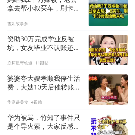
拿去帮小叔买车，刷卡时
销售给我来电！
雪姐故事多
资助30万完成学业反被
坑，女友毕业不认账还索
50万彩礼，真毁三观
崩坏星穹铁道
11跟贴
婆婆夸大嫂孝顺我停生活
费，大嫂10天后催转账，
一句话全家愣住
华庭讲美食
4跟贴
华为被骂，竹知了事件只
是个导火索，大家反感的
是打着国产之光旗