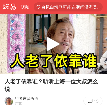
视频
以“新”破局 首发经济点亮城市消费活力
台风白海豚影响中国已成定局
中方回应是否开采太平洋海底稀土资源
外交部发言人就广岛核爆81周年等答记者问
昆明石林火把节
台风白海豚即将进入48小时警戒线
我国编制完成新版全月地质图
00:00
06:20
胡塞武装袭扰红海航运行动升级
Play
Ent
full
郑国霖回应去景区上班被保安拦下
人老了依靠谁？听听上海一位大叔怎么
说
80后女柜员逆袭成4200亿银行副行长
感觉全东北都在等7号
行者东谈西说
15
江苏