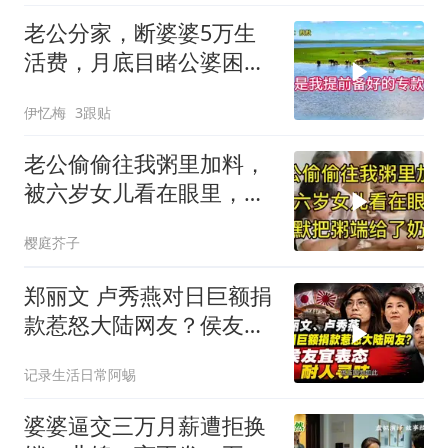
老公分家，断婆婆5万生
活费，月底目睹公婆困
境，痛悔不已！
伊忆梅
3跟贴
老公偷偷往我粥里加料，
被六岁女儿看在眼里，默
默把粥端给了奶奶
樱庭芥子
郑丽文 卢秀燕对日巨额捐
款惹怒大陆网友？侯友宜
表态耐人寻味
记录生活日常阿蜴
婆婆逼交三万月薪遭拒换