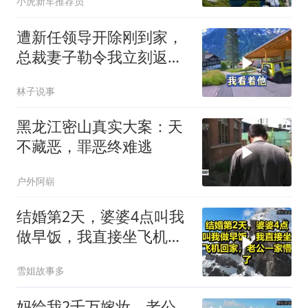
小虎新车推荐员
遭新任领导开除刚到家，
总裁妻子勒令我立刻返
岗，我直言她无权命令我
林子说事
黑龙江密山真实大案：天
不藏恶，罪恶终难逃
户外阿崭
结婚第2天，婆婆4点叫我
做早饭，我直接坐飞机回
家，老公一家懵了！
雪姐故事多
妈给我2千万嫁妆，老公