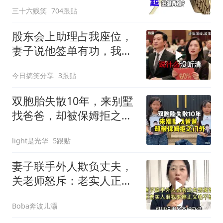
三十六贱笑
704跟贴
股东会上助理占我座位，
妻子说他签单有功，我抛
售60%股份：董事长也让
今日搞笑分享
3跟贴
给他当
双胞胎失散10年，来别墅
找爸爸，却被保姆拒之门
外
light是光华
5跟贴
妻子联手外人欺负丈夫，
关老师怒斥：老实人正义
绝不缺席！
Boba奔波儿灞