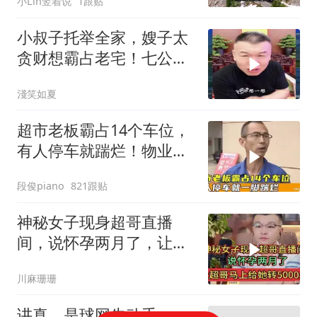
小Lin竖着说
1跟贴
小叔子托举全家，嫂子太
贪财想霸占老宅！七公直
言太没良心
淺笑如夏
超市老板霸占14个车位，
有人停车就踹烂！物业表
示没人敢管！
段俊piano
821跟贴
神秘女子现身超哥直播
间，说怀孕两月了，让超
哥马上给她转5000元
川麻珊珊
讲真，是球网先动手