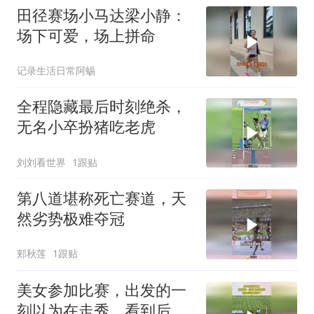
田径赛场小马达梁小静：
场下可爱，场上拼命
记录生活日常阿蜴
全程隐藏最后时刻绝杀，
无名小卒扮猪吃老虎
刘刘看世界
1跟贴
第八道堪称死亡赛道，天
然劣势极难夺冠
郏秋莲
1跟贴
美女参加比赛，出发的一
刻以为在走秀，看到后面