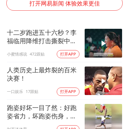
黄金牛市回来了吗
打开网易新闻 体验效果更佳
酒店花洒现排泄物住客索赔遭拒
杭州全市有序停课
十二岁跑进五十六秒？李
夏日经济乘“热”而上 消费市场向“新”而行
福临用降维打击撕裂中国
36岁男演员成景区NPC后人气爆棚
田径！
小蜜情感说
472跟贴
打开APP
新疆优化调整景区内自驾服务费
全民健身事业高质量发展
人类历史上最炸裂的百米
乐享全民健身 共筑健康中国
决赛！
一口娱乐
17跟贴
打开APP
跑姿好坏一目了然：好跑
姿省力，坏跑姿伤身，你
属于哪种？