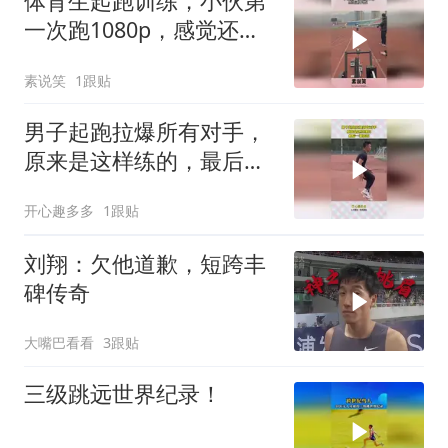
体育生起跑训练，小伙第
一次跑1080p，感觉还不
错！
素说笑
1跟贴
男子起跑拉爆所有对手，
原来是这样练的，最后一
幕震惊
开心趣多多
1跟贴
刘翔：欠他道歉，短跨丰
碑传奇
大嘴巴看看
3跟贴
三级跳远世界纪录！