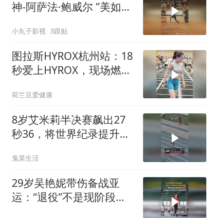
神-阿萨法·鲍威尔 ”美如画
的的途中跑
小丸子影视
3跟贴
图拉斯HYROX杭州站：18
秒爱上HYROX，现场燃爆
了
荷兰豆爱健康
8岁艾米莉半决赛飙出27
秒36，将世界纪录提升
0.52秒！
鬼菜生活
29岁吴艳妮带伤备战亚
运：“退役”不是现阶段考
虑的问题，我的运动生涯