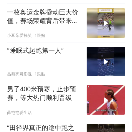
一枚奥运金牌撬动巨大价
值，赛场荣耀背后带来
270 亿效益
小耳朵爱搞笑
1跟贴
“睡眠式起跑第一人”
昌黎亮哥影视
1跟贴
男子400米预赛，止步预
赛，等大热门顺利晋级
薛艳艳爱生活
“田径界真正的途中跑之