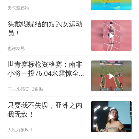
天气观察站
头戴蝴蝶结的短跑女运动
员！
也许友尽
世青赛标枪资格赛：南非
小将一投76.04米震惊全
场，强势晋级
匹夫来搞笑
3跟贴
只要我不失误，亚洲之内
我无敌！
人胜万象Fall