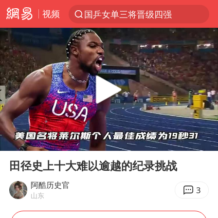
视频
国乒女单三将晋级四强
光影经济撬动暑期消费新蓝海
陈思诚零点晒照为佟丽娅庆生
郑丽文：台湾从来没有“独立”过
央视新主播李秋莹孙亚鹏亮相
几元成本的AI广告导致千万市值蒸发
情侣平潭拍日出坠崖1死1伤
00:00
05:04
老挝国会主席赛宋蓬逝世
Play
Ent
full
茅台部分直营店飞天茅台提价
田径史上十大难以逾越的纪录挑战
白海豚将正面袭击贯穿浙江
阿酷历史官
3
山东
酒店回应车内过夜被收150元