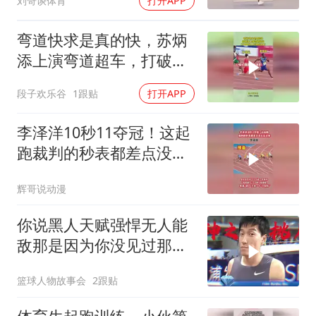
刘哥谈体育
打开APP
弯道快求是真的快，苏炳
添上演弯道超车，打破黑
种人短跑的天下
段子欢乐谷
1跟贴
打开APP
李泽洋10秒11夺冠！这起
跑裁判的秒表都差点没反
应过来
辉哥说动漫
你说黑人天赋强悍无人能
敌那是因为你没见过那个
年代的神！
篮球人物故事会
2跟贴