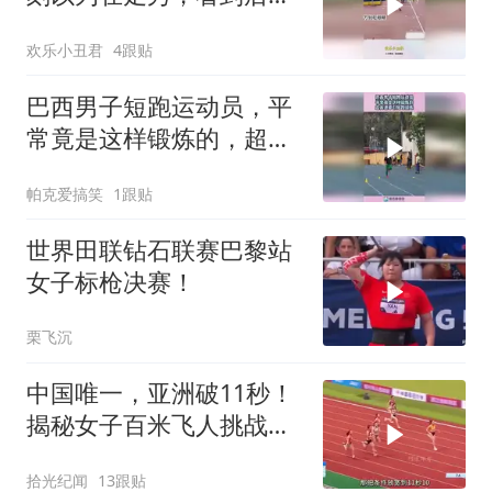
草率了
欢乐小丑君
4跟贴
巴西男子短跑运动员，平
常竟是这样锻炼的，超高
速牵引短跑训练！
帕克爱搞笑
1跟贴
世界田联钻石联赛巴黎站
女子标枪决赛！
栗飞沉
中国唯一，亚洲破11秒！
揭秘女子百米飞人挑战之
路
拾光纪闻
13跟贴