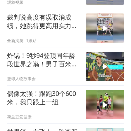
观象视频
还早着，目标是进入奥运
会前八和突破亚洲纪录
裁判说高度有误取消成
绩，她跳得更高用实力回
击
全新搞笑
1跟贴
炸锅！9秒94登顶同年龄
段世界之巅！男子百米决
赛
篮球人物故事会
偶像太强！跟跑30个600
米，我只跟上一组
荷兰豆爱健康