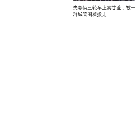
夫妻俩三轮车上卖甘蔗，被
群城管围着搬走