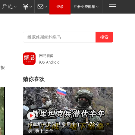
登录
注册免费邮箱
，
网易新闻
iOS
Android
举报
猜你喜欢
俄军坦克兵潜伏敌后半年，T-72变
身“地下堡垒”