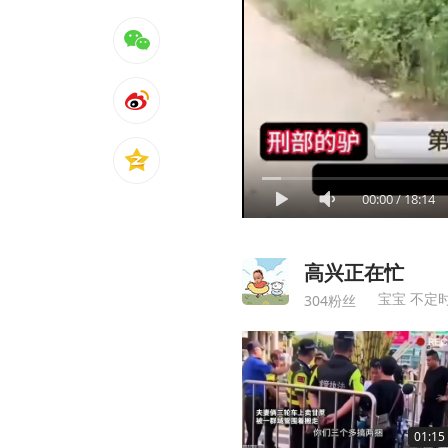
00:00
/
18:14
高兴正在忙
宝宝 不定
304粉丝
01:15