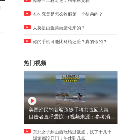
苏格兰工程奇迹：福尔柯克轮
！
幸福者退让原则
北大教授妻子留下神秘信件
17年后白发老人敲响家门
玄奘究竟是怎么收服第一个徒弟的？
人类是由鱼类而进化来的？
你的手机可能比马桶还脏？真的假的？
热门视频
美国渔民钓获鲨鱼徒手将其拽回大海
目击者直呼震惊 （视频来源：参考消
息）
东北女子到山西玩错过饭点，找了十几个
饭馆都没开门：午休到几点