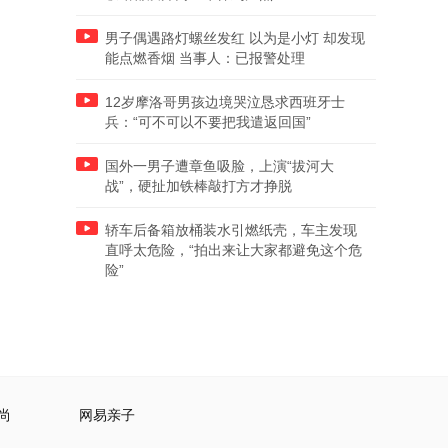
男子偶遇路灯螺丝发红 以为是小灯 却发现
能点燃香烟 当事人：已报警处理
12岁摩洛哥男孩边境哭泣恳求西班牙士
兵：“可不可以不要把我遣返回国”
国外一男子遭章鱼吸脸，上演“拔河大
战”，硬扯加铁棒敲打方才挣脱
轿车后备箱放桶装水引燃纸壳，车主发现
直呼太危险，“拍出来让大家都避免这个危
险”
尚
网易亲子