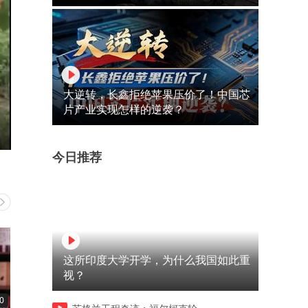
大逆转，长鑫拒绝苹果压价了！中国芯
片产业实现怎样的逆袭？
今日推荐
这所印度大学开学，为什么我国如此重
视？
0
02:03
06:56