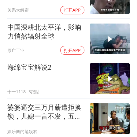
首长好
关系大解密
打开APP
中国深耕北太平洋，影响
力悄然辐射全球
原广工业
打开APP
海绵宝宝解说2
十一1118
3跟贴
婆婆逼交三万月薪遭拒换
锁，儿媳一言不发，五天
后丈夫收传票
娱乐圈的笔娱君