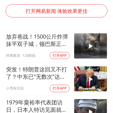
银行午休1.5小时 留个窗口行不行
41岁女子为鼓励女儿考上985研究生
打开网易新闻 体验效果更佳
如何把百年大党建设得更加坚强有力
香港殿堂级填词人黎彼得因病离世 终年76岁
放弃巷战！1500公斤炸弹
弹药库存告急 美军补货难
抹平双子城，顿巴斯正变
南太行山失联女孩最后信号不在山林
成一场拆城游戏
阿离家居
128跟贴
打开APP
李亚鹏向地铁吐血女孩捐99999元
总书记关心百姓身边这些民生大事
突发！特朗普这回又不打
了？中东已“无数次”达成
停火协议
小雪有话说
打开APP
1979年粟裕率代表团访
日，日本人特访见面就喊