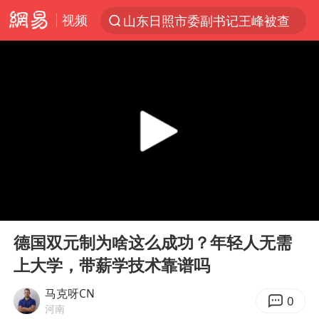
视频
山东日照市委副书记王峰被查
探寻“技能+”促就业创业新路
24小时不关空调 电费反而更低？
店主遭女子“鬼手”换钞
美国退回1000亿美元关税
38岁山东财大教授刘海明逝世
维持强台风级！白海豚直奔华东沿海
00:00
07:07
河南试行周五下午弹性离岗
Play
Ent
full
顾客结账把钱扔地上 服务员霸气扔回
德国双元制为啥这么成功？年轻人无需
上大学，带薪学技术靠谱吗
日本籍女网红在韩直播时自杀身亡
“天津之眼”摩天轮附近2人落水
马克呀CN
0
河南