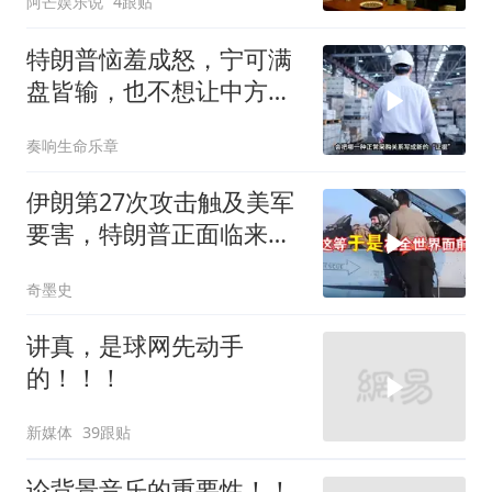
阿芒娱乐说
4跟贴
特朗普恼羞成怒，宁可满
盘皆输，也不想让中方供
应链做成一件大事
奏响生命乐章
伊朗第27次攻击触及美军
要害，特朗普正面临来自
三个方向的挑战
奇墨史
讲真，是球网先动手
的！！！
新媒体
39跟贴
论背景音乐的重要性！！