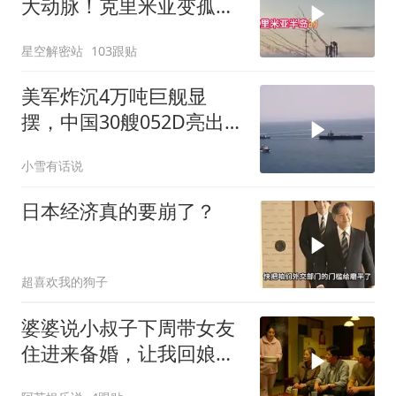
大动脉！克里米亚变孤
岛，黑海舰队被迫“搬
星空解密站
103跟贴
家”？
美军炸沉4万吨巨舰显
摆，中国30艘052D亮出
10马赫“航母杀手”，西太
小雪有话说
变天了！
日本经济真的要崩了？
超喜欢我的狗子
婆婆说小叔子下周带女友
住进来备婚，让我回娘家
住2个月，我点头