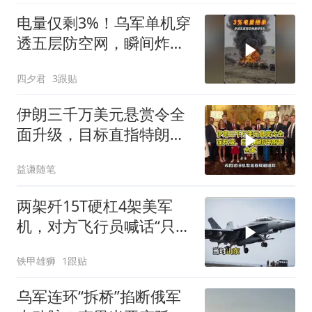
电量仅剩3%！乌军单机穿
透五层防空网，瞬间炸飞
俄军车队
四夕君
3跟贴
伊朗三千万美元悬赏令全
面升级，目标直指特朗普
全家
益谦随笔
两架歼15T硬杠4架美军
机，对方飞行员喊话“只想
回家”，被一句话怼到沉默
铁甲雄狮
1跟贴
乌军连环“拆桥”掐断俄军