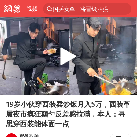
视频
国乒女单三将晋级四强
光影经济撬动暑期消费新蓝海
马克·艾伦退出斯诺克中国公开赛
新疆优化调整景区内自驾服务费
央视新主播李秋莹孙亚鹏亮相
商场现钱学森巨幅海报 负责人回应
情侣平潭拍日出坠崖1死1伤
00:00
00:47
36岁男演员成景区NPC后人气爆棚
Play
Ent
full
全民健身事业高质量发展
19岁小伙穿西装卖炒饭月入5万，西装革
履夜市疯狂颠勺反差感拉满，本人：寻
台当局重金为“台独”织“皇帝新衣”
思穿西装能体面一点
几元成本的AI广告导致千万市值蒸发
观象视频