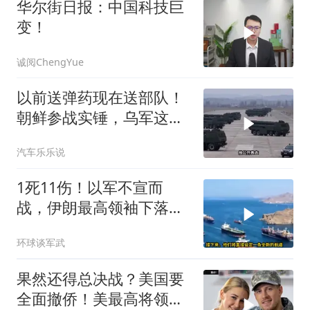
华尔街日报：中国科技巨
变！
诚阅ChengYue
以前送弹药现在送部队！
朝鲜参战实锤，乌军这波
能扛住吗？
汽车乐乐说
1死11伤！以军不宣而
战，伊朗最高领袖下落不
明？特朗普发出通牒
环球谈军武
果然还得总决战？美国要
全面撤侨！美最高将领：