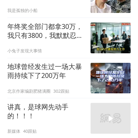
决战伊朗随时能打
我是孤独的小船
年终奖全部门都拿30万，
我只有3800，我默默忍
受，七天后合同到期我离
小兔子发现大事情
职
地球曾经发生过一场大暴
雨持续下了200万年
北京作家编剧肥猪满圈
302跟贴
讲真，是球网先动手
的！！！
新媒体
40跟贴