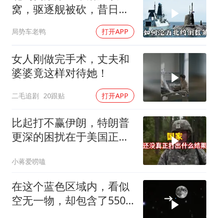
窝，驱逐舰被砍，昔日的
皇家海军怎么了？
局势车老鸭
打开APP
女人刚做完手术，丈夫和
婆婆竟这样对待她！
二毛追剧
20跟贴
打开APP
比起打不赢伊朗，特朗普
更深的困扰在于美国正重
蹈前苏联模式
小蒋爱唠嗑
在这个蓝色区域内，看似
空无一物，却包含了5500
个星系！