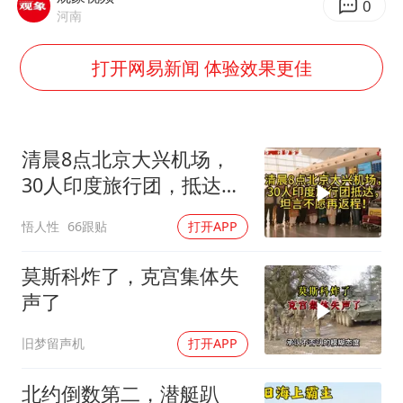
老挝国会主席赛宋蓬逝世
0
河南
夏日经济乘“热”而上 消费市场向“新”而行
打开网易新闻 体验效果更佳
白海豚将正面袭击贯穿浙江
酒店回应车内过夜被收150元
黄金牛市回来了吗
清晨8点北京大兴机场，
酒店花洒现排泄物住客索赔遭拒
30人印度旅行团，抵达，
杭州全市有序停课
坦言不愿再返程！
悟人性
66跟贴
打开APP
乐享全民健身 共筑健康中国
莫斯科炸了，克宫集体失
声了
旧梦留声机
打开APP
北约倒数第二，潜艇趴