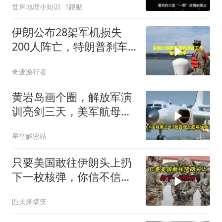
世界地理小知识
1跟贴
伊朗公布28架军机损失
200人阵亡，特朗普刹车
真相曝光
奇迹游行者
黄岩岛画个圈，解放军演
训亮剑三天，美军航母从
南海跑了
星空解密站
只要美国敢往伊朗头上扔
下一枚核弹，你信不信，
明天乌克兰就会灰飞烟灭
匹夫来搞笑
1