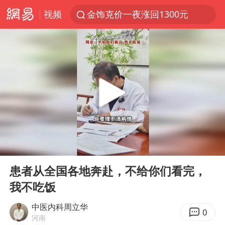
视频
金饰克价一夜涨回1300元
富婆带资进组给自己硬加60多场吻戏
男童模仿奥特曼从高处跳下致骨折
名创优品一次性内裤 颜面尽失
黄金创今年来最大单周涨幅
“六爷”挂一颗出场
白海豚将正面袭击贯穿浙江
00:00
01:12
视频丨中国东方电气集团原党组副书记、董事宋致远被查
Play
Ent
full
梁家辉：到内地拍戏不是北上是回归
患者从全国各地奔赴，不给你们看完，
我不吃饭
牛津大学一纸声明甩不了锅
包文婧：二胎很难一碗水端平
中医内科周立华
0
河南