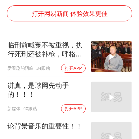
香港宏福苑火灾或由烟头引起
浙江台州《告全体市民书》
打开网易新闻 体验效果更佳
女主硬加吻戏短剧已下架
郑丽文：台湾从来没有“独立”过
临刑前喊冤不被重视，执
网传《披荆斩棘2026》名单
行死刑还被补枪，呼格吉
人民的健康、体质、幸福一脉相承
勒图被捕后的62天
爱看剧的阿峰
34跟贴
打开APP
讲真，是球网先动手
的！！！
新媒体
40跟贴
打开APP
论背景音乐的重要性！！