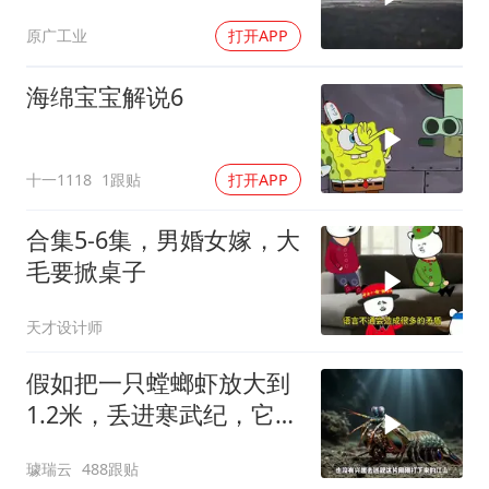
普只剩一个问题
原广工业
打开APP
海绵宝宝解说6
十一1118
1跟贴
打开APP
合集5-6集，男婚女嫁，大
毛要掀桌子
天才设计师
假如把一只螳螂虾放大到
1.2米，丢进寒武纪，它能
战胜当代霸主吗
璩瑞云
488跟贴