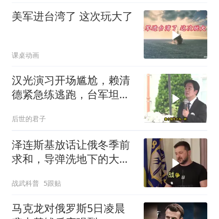
美军进台湾了 这次玩大了
课桌动画
汉光演习开场尴尬，赖清
德紧急练逃跑，台军坦克
掉零件
后世的君子
泽连斯基放话让俄冬季前
求和，导弹洗地下的大饼
画给谁看
战武科普
5跟贴
马克龙对俄罗斯5日凌晨