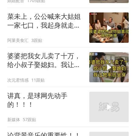
娟姐配音
1705跟贴
菜未上，公公喊来大姑姐
一家七口，我起身就走，
他怒喊：一万三谁付？
阿莱美食汇
3跟贴
婆婆把我女儿卖了十万，
给小叔子娶媳妇。我让她
牢底坐穿！
次元君情感
11跟贴
讲真，是球网先动手
的！！！
新媒体
57跟贴
论背景音乐的重要性！！