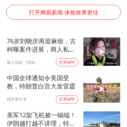
SK海力士回应“或出售重庆工厂”传闻
大疆错失宇树
打开网易新闻 体验效果更佳
周星驰妈妈现身香港首映礼
56岁刘奕君跟13岁女儿合跳
76岁刘晓庆再迎麻烦，古
“还不如不放假”
柯曝案件进展，两人私密
从科技创新看开局起步的时与势
事仅是冰山一角
豫人说娱
1跟贴
打开APP
中国全球通知令美国受
教，特朗普白宫大发雷霆
残梦重生来
打开APP
美军12架飞机被一锅端！
伊朗越打越不讲理，特朗