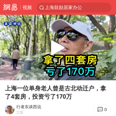
视频
上海鼓励居家办公
费大厨口号更改 不再宣传小炒肉大王
成都多趟列车临时停运
河南启动防汛四级应急响应
独闯南太行失联女子遗体已找到
血指纹匹配成功，20年悬案告破！凶手被执行死刑
多地银行上调存款利率
00:00
04:01
朱一龙的鼻子怎么了
Play
Ent
full
演员秦焰去世 曾出演《狂飙》
上海一位单身老人曾是古北动迁户，拿
了4套房，投资亏了170万
白海豚突然大拐弯 走出罕见路线
三预警齐发 11个省份有大到暴雨
行者东谈西说
0
江苏