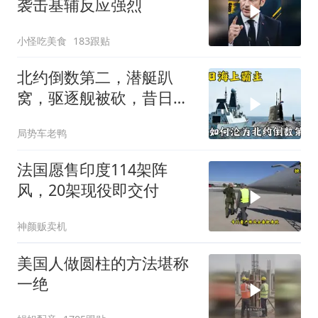
袭击基辅反应强烈
小怪吃美食
183跟贴
北约倒数第二，潜艇趴
窝，驱逐舰被砍，昔日的
皇家海军怎么了？
局势车老鸭
法国愿售印度114架阵
风，20架现役即交付
神颜贩卖机
美国人做圆柱的方法堪称
一绝