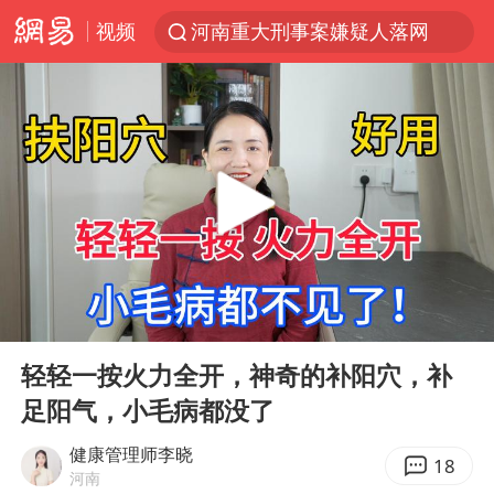
视频
河南重大刑事案嫌疑人落网
浙江上海等地有大雨或暴雨
光影经济撬动暑期消费新蓝海
《欢迎来龙餐馆》口碑
情侣福建平潭拍日出时坠崖
西湖突现狂风暴雨 游客瞬间被浇透
“不怕六爷挂得多 就怕六爷挂一颗”
00:00
10:46
视频丨中国东方电气集团原党组副书记、董事宋致远被查
Play
Ent
full
杭州全市有序停课
轻轻一按火力全开，神奇的补阳穴，补
足阳气，小毛病都没了
直击东北超：哈尔滨vs通辽
香港宏福苑火灾或由烟头引起
健康管理师李晓
18
河南