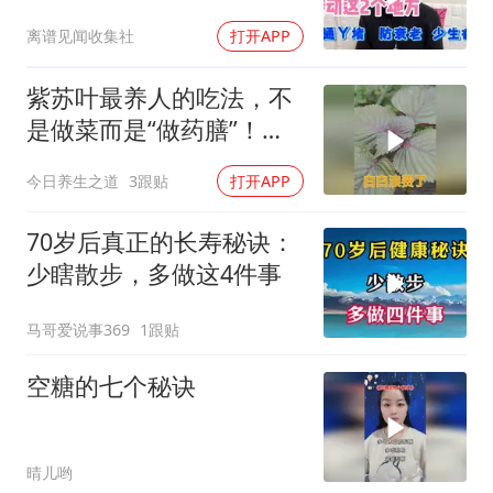
离谱见闻收集社
打开APP
紫苏叶最养人的吃法，不
是做菜而是“做药膳”！三
伏天配它一起煮
今日养生之道
3跟贴
打开APP
70岁后真正的长寿秘诀：
少瞎散步，多做这4件事
马哥爱说事369
1跟贴
空糖的七个秘诀
晴儿哟