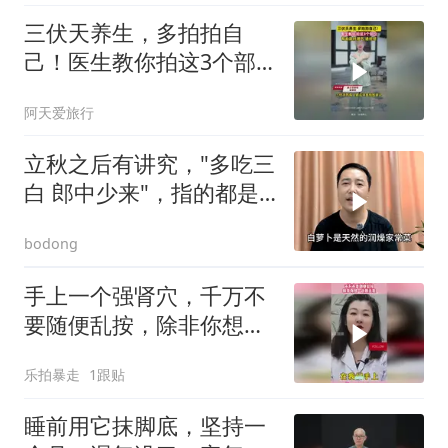
三伏天养生，多拍拍自
己！医生教你拍这3个部
位，帮助疏肝理气、通经
阿天爱旅行
络
立秋之后有讲究，"多吃三
白 郎中少来"，指的都是
什么
bodong
手上一个强肾穴，千万不
要随便乱按，除非你想一
战到天亮！
乐拍暴走
1跟贴
睡前用它抹脚底，坚持一