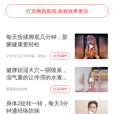
白海豚将正面袭击贯穿浙江
36岁男演员成景区NPC后人气爆棚
打开网易新闻 体验效果更佳
郑丽文：台湾从来没有“独立”过
几元成本的AI广告导致千万市值蒸发
每天按揉脚底几分钟，脏
浙江台州《告全体市民书》
腑健康更轻松
酒店回应车内过夜被收150元
记录生活日常阿蜴
4跟贴
打开APP
上半年国内手机销量TOP30出炉
梁家辉百花奖演讲落泪
健脾祛湿大穴—阴陵泉，
湿气重的让停滞的水液动
人民的健康、体质、幸福一脉相承
起来
爱看剧的阿峰
打开APP
身体2处转一转，每天3分
钟通经络防病