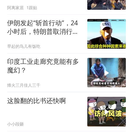
窝，靶标惨状让台军急眼
阿离家居
1跟贴
了
伊朗发起“斩首行动”，24
小时后，特朗普取消行
动？美开始撤侨
早起的鸟儿有饭吃
印度工业走廊究竟能有多
魔幻？
烽火三月佳人三千
这脸翻的比书还快啊
小小段砸