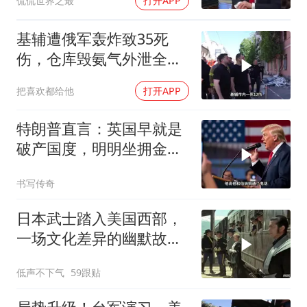
侃侃世界之最
打开APP
打下来了
基辅遭俄军轰炸致35死
伤，仓库毁氨气外泄全城
警报
把喜欢都给他
打开APP
特朗普直言：英国早就是
破产国度，明明坐拥金
山，却偏偏无动于衷
书写传奇
日本武士踏入美国西部，
一场文化差异的幽默故事
即将开
低声不下气
59跟贴