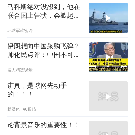
马科斯绝对没想到，他在
联合国上告状，会掀起中
方的4重反制
环球军武密语
伊朗想向中国采购飞弹？
帅化民点评：中国不可能
交付！
名人精选课堂
讲真，是球网先动手
的！！！
新媒体
40跟贴
论背景音乐的重要性！！