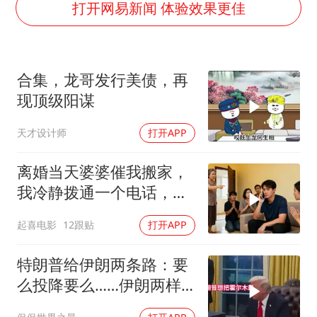
酒店回应车内过夜被收150元
打开网易新闻 体验效果更佳
杭州全市有序停课
商场现钱学森巨幅海报 负责人回应
合集，龙哥发行美债，再
“不怕六爷挂得多 就怕六爷挂一颗”
现顶级阳谋
全民健身事业高质量发展
天才设计师
打开APP
乐享全民健身 共筑健康中国
离婚当天婆婆催我搬家，
我冷静拨通一个电话，全
家跪求我别走
起喜电影
12跟贴
打开APP
特朗普给伊朗两条路：要
么投降要么……伊朗两样
都不选，美军无人机又被