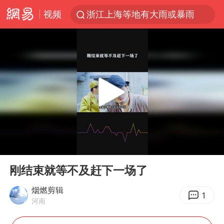
视频
浙江上海等地有大雨或暴雨
新疆优化调整景区内自驾服务费
黄金牛市回来了吗
央视新主播李秋莹孙亚鹏亮相
情侣平潭拍日出坠崖1死1伤
倪萍赵雅芝同框亮相红毯
台当局重金为“台独”织“皇帝新衣”
00:00
00:28
白海豚将正面袭击贯穿浙江
Play
Ent
full
《欢迎来龙餐馆》口碑
刚结束就等不及赶下一场了
微信又有新功能，你可以“撤回”你的撤回了！
烟燃剪辑
1
河南
几元成本的AI广告导致千万市值蒸发