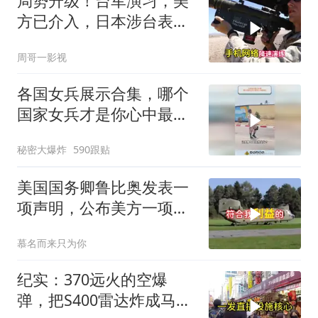
局势升级！台军演习，美
方已介入，日本涉台表述
突变，大陆已收到通知
周哥一影视
各国女兵展示合集，哪个
国家女兵才是你心中最飒
的？
秘密大爆炸
590跟贴
美国国务卿鲁比奥发表一
项声明，公布美方一项重
要决定
慕名而来只为你
纪实：370远火的空爆
弹，把S400雷达炸成马蜂