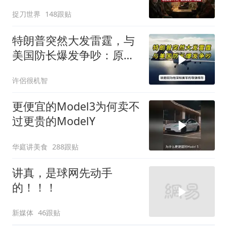
种渴望
捉刀世界
148跟贴
特朗普突然大发雷霆，与
美国防长爆发争吵：原来
你们都在骗我
许侶很机智
更便宜的Model3为何卖不
过更贵的ModelY
华庭讲美食
288跟贴
讲真，是球网先动手
的！！！
新媒体
46跟贴