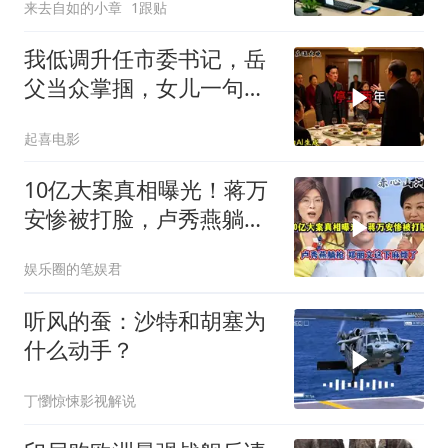
来去自如的小章
1跟贴
我低调升任市委书记，岳
父当众掌掴，女儿一句话
全家惊呆
起喜电影
10亿大案真相曝光！蒋万
安惨被打脸，卢秀燕躺枪
郑丽文这下麻烦了
娱乐圈的笔娱君
听风的蚕：沙特和胡塞为
什么动手？
丁懰惊悚影视解说