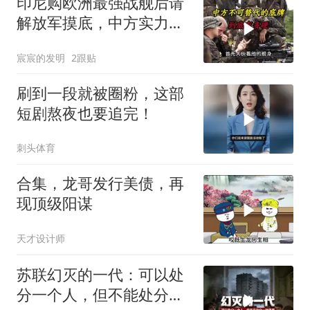
印尼购欧洲最强战舰后请
解放军摸底，中方实力几
何？
宸宸的发明
2跟贴
刷到一段就被圈粉，这部
短剧熬夜也要追完！
刺头体育
合集，龙哥发行美债，再
现顶级阳谋
天才设计师
苏联幻灭的一代：可以处
分一个人，但不能处分一