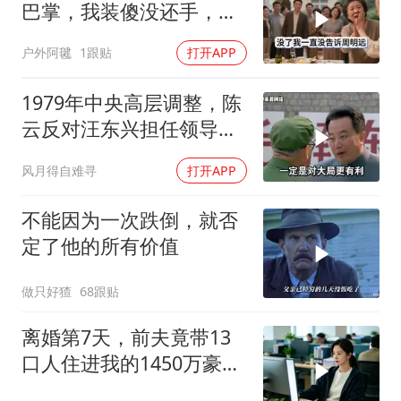
巴掌，我装傻没还手，悄
悄卖别墅搬家，8天后丈
户外阿毽
1跟贴
打开APP
夫全家10人被新户主请出
家门
1979年中央高层调整，陈
云反对汪东兴担任领导职
务
风月得自难寻
打开APP
不能因为一次跌倒，就否
定了他的所有价值
做只好猹
68跟贴
离婚第7天，前夫竟带13
口人住进我的1450万豪
宅，一开门全傻眼