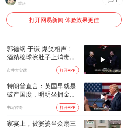
身体出现这几个信号可能是肝在求救
1
重庆
宇树王兴兴被问了360多个问题
打开网易新闻 体验效果更佳
全民健身事业高质量发展
上四休三，但降薪1000元，你接受吗？
乐享全民健身 共筑健康中国
郭德纲 于谦 爆笑相声！
酒精棉球擦肚子上消毒，
拿云南白药擦刀，是不是
市井大实话
打开APP
擦反了？
特朗普直言：英国早就是
破产国度，明明坐拥金
山，却偏偏无动于衷
书写传奇
打开APP
家宴上，被婆婆当众扇三