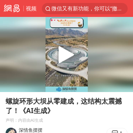
视频
微信又有新功能，你可以“撤回”你的撤回了！
大V：马科斯把路走绝了
白海豚将正面袭击贯穿浙江
情侣在平潭拍日出时坠崖致一死一伤
杭州全市有序停课
《欢迎来龙餐馆》口碑
检测列车撞人致11死2伤 涉事单位被罚
00:00
00:29
泰国初中生饮弹自尽前开了26枪
Play
Ent
full
酒店花洒现排泄物住客索赔遭拒
螺旋环形大坝从零建成，这结构太震撼
了！《AI生成》
夏日经济乘“热”而上 消费市场向“新”而行
声明：内容由AI生成
36岁男演员成景区NPC后人气爆棚
深情鱼摆摆