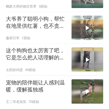
爱！
幽默大师的疯狂世界
3跟贴
大爷养了聪明小狗，帮忙
在地里供红薯，也不贪吃
偷懒！
趣探日常
1跟贴
这个狗狗也太厉害了吧，
它是怎么把人话理解的那
么透彻的？
太阳炒鸡蛋
49跟贴
宠物的陪伴能让人感到温
暖，缓解孤独感
王二哥老搞笑
70跟贴