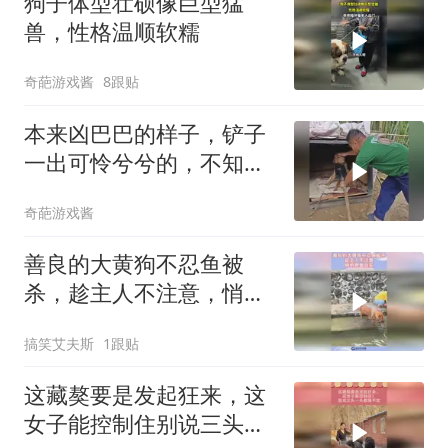
狗子体型壮硕像巨型猛
兽，性格温顺软糯
奇葩游戏酱
8跟贴
本来凶巴巴的样子，铲子
一出可怜兮兮的，不知道
的还以为受了多大委屈那
奇葩游戏酱
样[笑哭]
善良的大黄狗不忍鱼被
杀，趁主人不注意，悄悄
把鱼放生！
搞笑艾夫斯
1跟贴
这藏獒要是发起狂来，这
女子能控制住别说三头一