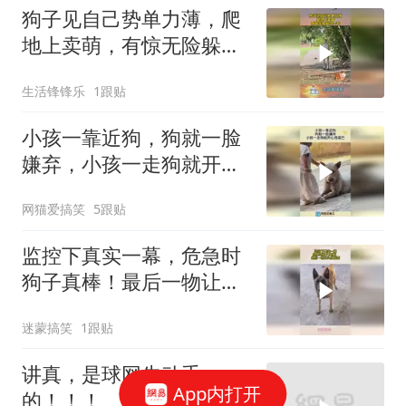
狗子见自己势单力薄，爬
地上卖萌，有惊无险躲过
一劫！
生活锋锋乐
1跟贴
小孩一靠近狗，狗就一脸
嫌弃，小孩一走狗就开心
甩尾巴！
网猫爱搞笑
5跟贴
监控下真实一幕，危急时
狗子真棒！最后一物让头
皮发麻
迷蒙搞笑
1跟贴
讲真，是球网先动手
App内打开
的！！！