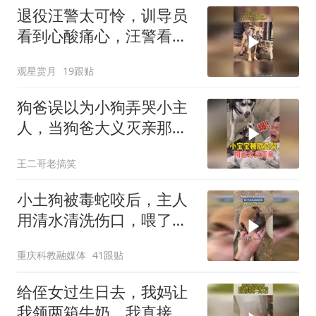
退役汪警太可怜，训导员
看到心酸痛心，汪警看到
训导员后躲起来了
观星赏月
19跟贴
狗爸误以为小狗弄哭小主
人，当狗爸大义灭亲那一
刻，大家千万别笑
王二哥老搞笑
小土狗被毒蛇咬后，主人
用清水清洗伤口，喂了几
天药后有所好转，网友：
重庆科教融媒体
41跟贴
命真大，老祖宗留下来的
果然牛
给侄女过生日去，我妈让
我领两箱牛奶，我直接带