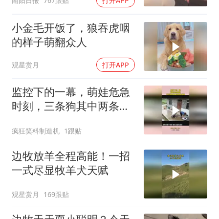
南阳日报
767跟贴
打开APP
小金毛开饭了，狼吞虎咽
的样子萌翻众人
观星赏月
打开APP
监控下的一幕，萌娃危急
时刻，三条狗其中两条狗
是傻狗
疯狂笑料制造机
1跟贴
边牧放羊全程高能！一招
一式尽显牧羊犬天赋
观星赏月
169跟贴