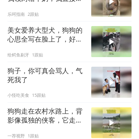
来一只大黄！
乐呵指南
2跟贴
美女爱养大型犬，狗狗的
心思全写在脸上了，好像
两只都是公的！
给鳄鱼剔牙
1跟贴
狗子，你可真会骂人，气
死我了
小怪吃美食
15跟贴
狗狗走在农村水路上，背
影像孤独的侠客，它走过
去干什么的！
一荐视野
1跟贴