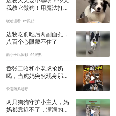
边牧天天耍小聪明？今天
我教它做狗！用魔法打败
魔法
晓动漫看
65跟贴
边牧吃前吃后两副面孔，
八百个心眼藏不住了
酷小子玩体彩
66跟贴
嚣张二哈和小老虎抢奶
喝，当虎妈突然现身那一
刻，大家千万别笑
爱意随风起呀
两只狗狗守护小主人，妈
妈都靠近不了，满满的