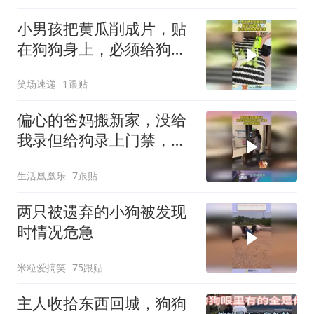
小男孩把黄瓜削成片，贴
在狗狗身上，必须给狗狗
保养起来！
笑场速递
1跟贴
偏心的爸妈搬新家，没给
我录但给狗录上门禁，只
能这样刷脸！
生活凰凰乐
7跟贴
两只被遗弃的小狗被发现
时情况危急
米粒爱搞笑
75跟贴
主人收拾东西回城，狗狗