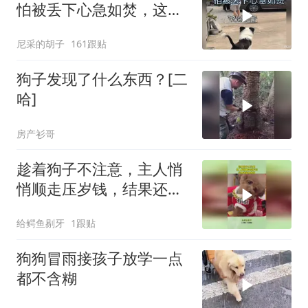
怕被丢下心急如焚，这就
是双向奔赴
尼采的胡子
161跟贴
狗子发现了什么东西？[二
哈]
房产衫哥
趁着狗子不注意，主人悄
悄顺走压岁钱，结果还是
被发现！
给鳄鱼剔牙
1跟贴
狗狗冒雨接孩子放学一点
都不含糊