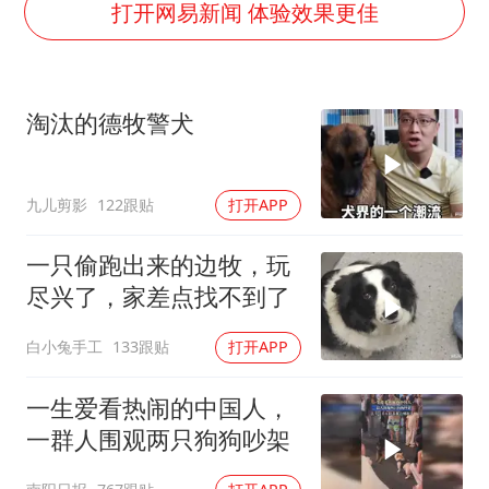
打开网易新闻 体验效果更佳
淘汰的德牧警犬
九儿剪影
122跟贴
打开APP
一只偷跑出来的边牧，玩
尽兴了，家差点找不到了
白小兔手工
133跟贴
打开APP
一生爱看热闹的中国人，
一群人围观两只狗狗吵架