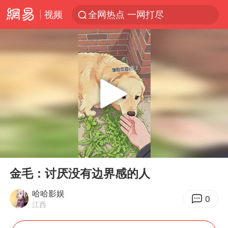
视频
全网热点 一网打尽
00:00
00:11
Play
Ent
full
金毛：讨厌没有边界感的人
哈哈影娱
0
江西