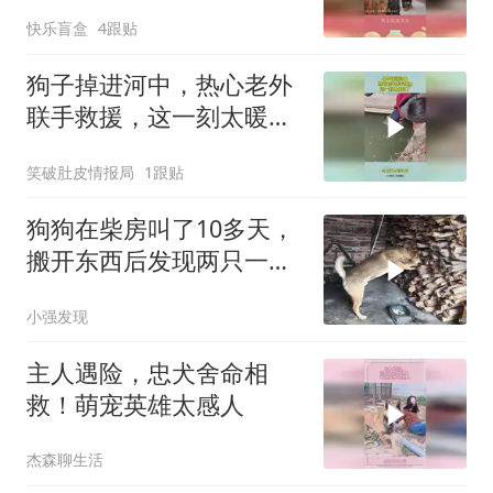
头都搞不定
快乐盲盒
4跟贴
狗子掉进河中，热心老外
联手救援，这一刻太暖心
了！
笑破肚皮情报局
1跟贴
狗狗在柴房叫了10多天，
搬开东西后发现两只一级
保护动物，怎么
小强发现
主人遇险，忠犬舍命相
救！萌宠英雄太感人
杰森聊生活