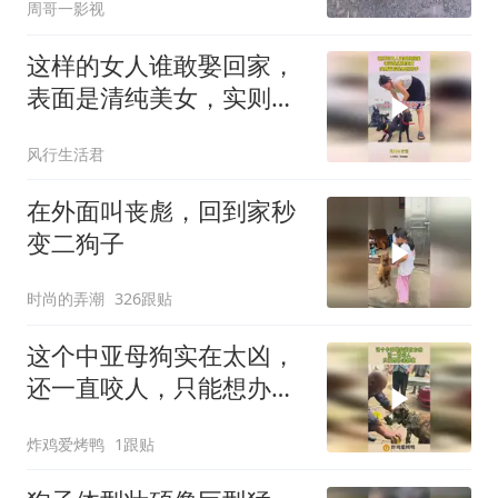
周哥一影视
这样的女人谁敢娶回家，
表面是清纯美女，实则背
后是兽医高手！
风行生活君
在外面叫丧彪，回到家秒
变二狗子
时尚的弄潮
326跟贴
这个中亚母狗实在太凶，
还一直咬人，只能想办法
制裁！
炸鸡爱烤鸭
1跟贴